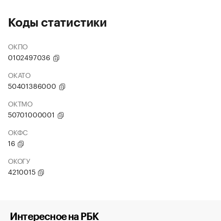
Коды статистики
ОКПО
0102497036
ОКАТО
50401386000
ОКТМО
50701000001
ОКФС
16
ОКОГУ
4210015
Интересное на РБК