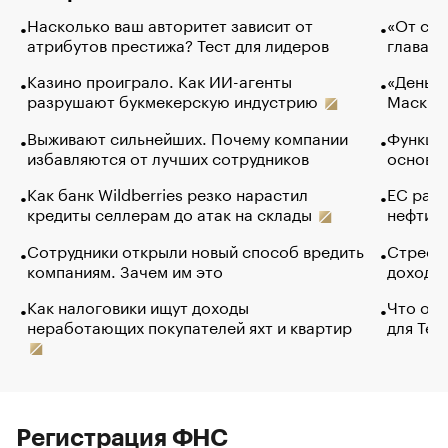
Насколько ваш авторитет зависит от
«От спо
атрибутов престижа? Тест для лидеров
глава к
Казино проиграло. Как ИИ-агенты
«Деньги
разрушают букмекерскую индустрию
Маск в 
Выживают сильнейших. Почему компании
Функции
избавляются от лучших сотрудников
основ э
Как банк Wildberries резко нарастил
ЕС раз
кредиты селлерам до атак на склады
нефти —
Сотрудники открыли новый способ вредить
Стресс 
компаниям. Зачем им это
доходов
Как налоговики ищут доходы
Что обв
неработающих покупателей яхт и квартир
для Tel
Регистрация ФНС