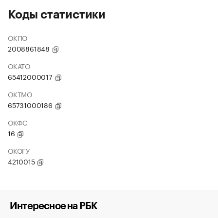
Коды статистики
ОКПО
2008861848
ОКАТО
65412000017
ОКТМО
65731000186
ОКФС
16
ОКОГУ
4210015
Интересное на РБК