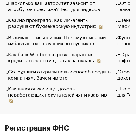
Насколько ваш авторитет зависит от
«От спо
атрибутов престижа? Тест для лидеров
глава к
Казино проиграло. Как ИИ-агенты
«Деньги
разрушают букмекерскую индустрию
Маск в 
Выживают сильнейших. Почему компании
Функции
избавляются от лучших сотрудников
основ э
Как банк Wildberries резко нарастил
ЕС раз
кредиты селлерам до атак на склады
нефти —
Сотрудники открыли новый способ вредить
Стресс 
компаниям. Зачем им это
доходов
Как налоговики ищут доходы
Что обв
неработающих покупателей яхт и квартир
для Tel
Регистрация ФНС