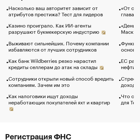
Насколько ваш авторитет зависит от
«От спо
атрибутов престижа? Тест для лидеров
глава к
Казино проиграло. Как ИИ-агенты
«Деньги
разрушают букмекерскую индустрию
Маск в 
Выживают сильнейших. Почему компании
Функции
избавляются от лучших сотрудников
основ э
Как банк Wildberries резко нарастил
ЕС раз
кредиты селлерам до атак на склады
нефти —
Сотрудники открыли новый способ вредить
Стресс 
компаниям. Зачем им это
доходов
Как налоговики ищут доходы
Что обв
неработающих покупателей яхт и квартир
для Tel
Регистрация ФНС