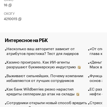
16
ОКОГУ
4210015
Интересное на РБК
Насколько ваш авторитет зависит от
«От спор
атрибутов престижа? Тест для лидеров
глава ко
Казино проиграло. Как ИИ-агенты
«Деньги б
разрушают букмекерскую индустрию
Маск в и
Выживают сильнейших. Почему компании
Функции 
избавляются от лучших сотрудников
основ эф
Как банк Wildberries резко нарастил
ЕС разре
кредиты селлерам до атак на склады
нефти — 
Сотрудники открыли новый способ вредить
Стресс о
компаниям. Зачем им это
доходов 