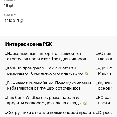
16
ОКОГУ
4210015
Интересное на РБК
Насколько ваш авторитет зависит от
«От спор
атрибутов престижа? Тест для лидеров
глава ко
Казино проиграло. Как ИИ-агенты
«Деньги б
разрушают букмекерскую индустрию
Маск в и
Выживают сильнейших. Почему компании
Функции 
избавляются от лучших сотрудников
основ эф
Как банк Wildberries резко нарастил
ЕС разре
кредиты селлерам до атак на склады
нефти — 
Сотрудники открыли новый способ вредить
Стресс о
компаниям. Зачем им это
доходов 