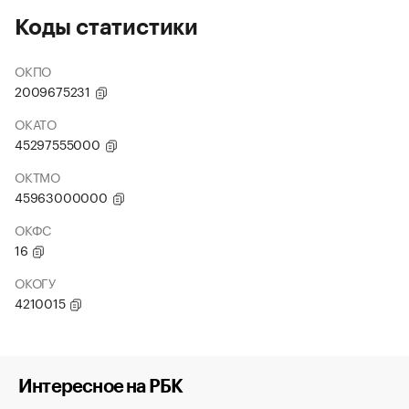
Коды статистики
ОКПО
2009675231
ОКАТО
45297555000
ОКТМО
45963000000
ОКФС
16
ОКОГУ
4210015
Интересное на РБК