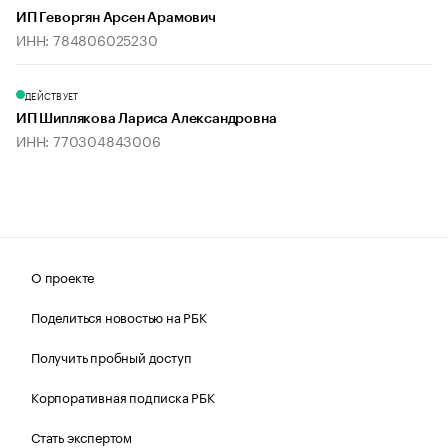
ИП Геворгян Арсен Арамович
ИНН: 784806025230
ДЕЙСТВУЕТ
ИП Шиплякова Лариса Александровна
ИНН: 770304843006
О проекте
Поделиться новостью на РБК
Получить пробный доступ
Корпоративная подписка РБК
Стать экспертом