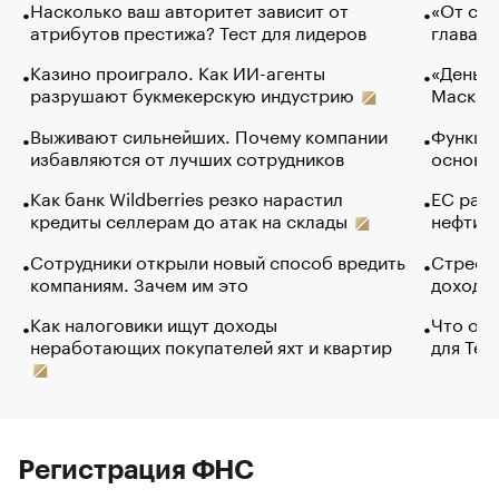
Насколько ваш авторитет зависит от
«От спо
атрибутов престижа? Тест для лидеров
глава к
Казино проиграло. Как ИИ-агенты
«Деньги
разрушают букмекерскую индустрию
Маск в 
Выживают сильнейших. Почему компании
Функции
избавляются от лучших сотрудников
основ э
Как банк Wildberries резко нарастил
ЕС раз
кредиты селлерам до атак на склады
нефти —
Сотрудники открыли новый способ вредить
Стресс 
компаниям. Зачем им это
доходов
Как налоговики ищут доходы
Что обв
неработающих покупателей яхт и квартир
для Tel
Регистрация ФНС