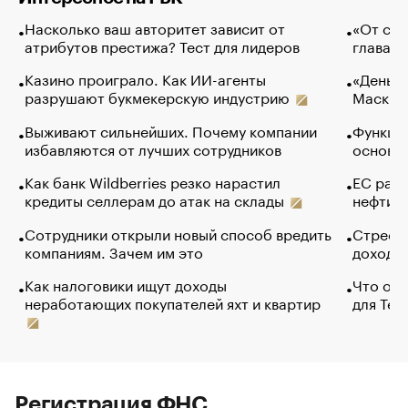
Насколько ваш авторитет зависит от
«От спо
атрибутов престижа? Тест для лидеров
глава к
Казино проиграло. Как ИИ-агенты
«Деньги
разрушают букмекерскую индустрию
Маск в 
Выживают сильнейших. Почему компании
Функции
избавляются от лучших сотрудников
основ э
Как банк Wildberries резко нарастил
ЕС раз
кредиты селлерам до атак на склады
нефти —
Сотрудники открыли новый способ вредить
Стресс 
компаниям. Зачем им это
доходов
Как налоговики ищут доходы
Что обв
неработающих покупателей яхт и квартир
для Tel
Регистрация ФНС