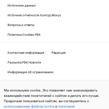
Источники данных
Источник отчетности Контур.Фокус
Вопросы и ответы
Политика Cookies РБК
Контактная информация
Редакция
Рассылка РБК Новости
Информация об ограничениях
Правовая информация
О соблюдении авторских прав
Мы используем cookie. Это позволяет нам анализировать
© АО «РОСБИЗНЕСКОНСАЛТИНГ»,
1995–2026.
Сообщения
и материалы информационного агентства «РБК»
взаимодействие посетителей с сайтом и делать его лучше.
(зарегистрировано Федеральной службой по надзору в сфере
Продолжая пользоваться сайтом, вы соглашаетесь с
связи, информационных технологий и массовых
использованием файлов cookie
и
политикой
коммуникаций (Роскомнадзор) 09.12.2015 за номером ИА