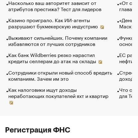
Насколько ваш авторитет зависит от
«От спо
атрибутов престижа? Тест для лидеров
глава к
Казино проиграло. Как ИИ-агенты
«Деньги
разрушают букмекерскую индустрию
Маск в 
Выживают сильнейших. Почему компании
Функции
избавляются от лучших сотрудников
основ э
Как банк Wildberries резко нарастил
ЕС раз
кредиты селлерам до атак на склады
нефти —
Сотрудники открыли новый способ вредить
Стресс 
компаниям. Зачем им это
доходов
Как налоговики ищут доходы
Что обв
неработающих покупателей яхт и квартир
для Tel
Регистрация ФНС