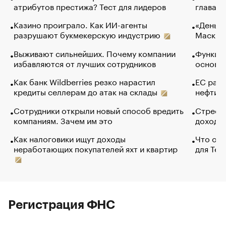
атрибутов престижа? Тест для лидеров
глава к
Казино проиграло. Как ИИ-агенты
«Деньги
разрушают букмекерскую индустрию
Маск в 
Выживают сильнейших. Почему компании
Функции
избавляются от лучших сотрудников
основ э
Как банк Wildberries резко нарастил
ЕС раз
кредиты селлерам до атак на склады
нефти —
Сотрудники открыли новый способ вредить
Стресс 
компаниям. Зачем им это
доходов
Как налоговики ищут доходы
Что обв
неработающих покупателей яхт и квартир
для Tel
Регистрация ФНС