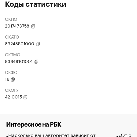
Коды статистики
ОКПО
2017473758
ОКАТО
83248501000
ОКТМО
83648101001
ОКФС
16
ОКОГУ
4210015
Интересное на РБК
Насколько ваш авторитет зависит от
«От спо