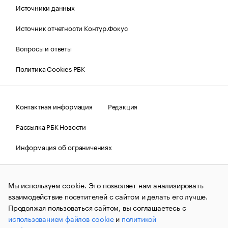
Источники данных
Источник отчетности Контур.Фокус
Вопросы и ответы
Политика Cookies РБК
Контактная информация
Редакция
Рассылка РБК Новости
Информация об ограничениях
Правовая информация
О соблюдении авторских прав
Мы используем cookie. Это позволяет нам анализировать
© АО «РОСБИЗНЕСКОНСАЛТИНГ»,
1995–2026.
Сообщения
и материалы информационного агентства «РБК»
взаимодействие посетителей с сайтом и делать его лучше.
(зарегистрировано Федеральной службой по надзору в сфере
Продолжая пользоваться сайтом, вы соглашаетесь с
связи, информационных технологий и массовых
использованием файлов cookie
и
политикой
коммуникаций (Роскомнадзор) 09.12.2015 за номером ИА
№ФС77-63848) сопровождаются пометкой «РБК». Отдельные