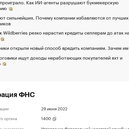
 проиграло. Как ИИ-агенты разрушают букмекерскую
рию
ют сильнейших. Почему компании избавляются от лучших
ников
к Wildberries резко нарастил кредиты селлерам до атак н
ики открыли новый способ вредить компаниям. Зачем им
оговики ищут доходы неработающих покупателей яхт и
р
рация ФНС
ации
29 июня 2022
го органа
1400
 налогового
Управление Федеральной налоговой службы 