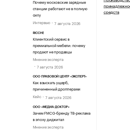
Почему московские зарядные
принадлежнос
станции работают не в полную
средств
силу
Интервью
7 августа 2026
RICCHE
Клиентский сервис в
премиальной мебели: почему
продают не продавцы
Мнение эксперта
7 августа 2026
ООО ПРАВОВОЙ ЦЕНТР «ЭКСПЕРТ»
Как взыскать ущерб,
причиненный дропперами
Кейс
7 августа 2026
ООО «МЕДИА-ДОКТОР»
Зачем FMCG-бренду ТВ-реклама
в эпоху диджитал
Мнение эксперта