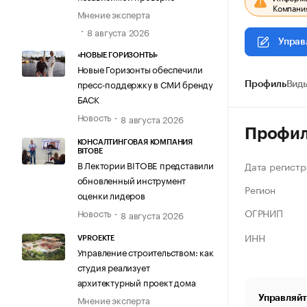
Компания
Мнение эксперта
8 августа 2026
Управ
«НОВЫЕ ГОРИЗОНТЫ»
Новые Горизонты обеспечили
пресс-поддержку в СМИ бренду
Профиль
Виды
БАСК
Новость
8 августа 2026
Профи
КОНСАЛТИНГОВАЯ КОМПАНИЯ
BITOBE
В Лектории BITOBE представили
Дата регистр
обновленный инструмент
Регион
оценки лидеров
ОГРНИП
Новость
8 августа 2026
ИНН
VPROEKTE
Управление строительством: как
студия реализует
архитектурный проект дома
Управляйт
Мнение эксперта