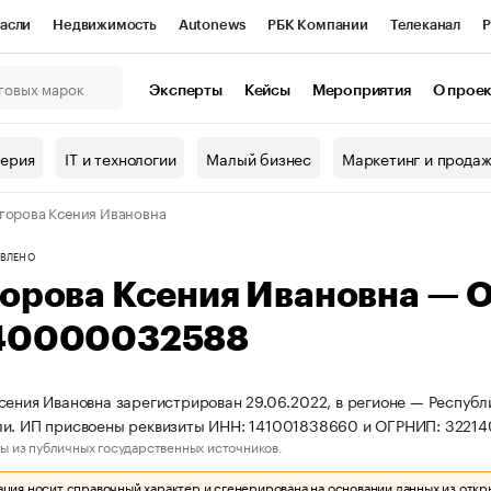
асли
Недвижимость
Autonews
РБК Компании
Телеканал
Р
К Курсы
РБК Life
Тренды
Визионеры
Национальные проекты
Эксперты
Кейсы
Мероприятия
О прое
онный клуб
Исследования
Кредитные рейтинги
Франшизы
Г
терия
IT и технологии
Малый бизнес
Маркетинг и прода
Проверка контрагентов
Политика
Экономика
Бизнес
горова Ксения Ивановна
ы
ВЛЕНО
горова Ксения Ивановна — 
40000032588
сения Ивановна зарегистрирован 29.06.2022, в регионе — Республи
ли. ИП присвоены реквизиты ИНН: 141001838660 и ОГРНИП: 3221
ы из публичных государственных источников.
ия носит справочный характер и сгенерирована на основании данных из откр