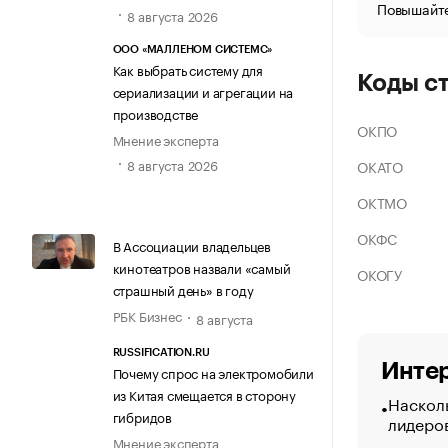
Повышайте
8 августа 2026
ООО «МАЛЛЕНОМ СИСТЕМС»
Как выбрать систему для
Коды с
сериализации и агрегации на
производстве
ОКПО
Мнение эксперта
8 августа 2026
ОКАТО
ОКТМО
ОКФС
В Ассоциации владельцев
кинотеатров назвали «самый
ОКОГУ
страшный день» в году
РБК Бизнес
8 августа
RUSSIFICATION.RU
Интер
Почему спрос на электромобили
из Китая смещается в сторону
Насколь
гибридов
лидеро
Мнение эксперта