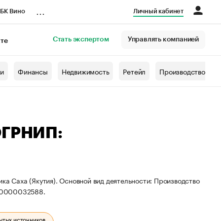
...
БК Вино
Личный кабинет
Стать экспертом
Управлять компанией
кте
азета
жи
Финансы
Недвижимость
Ретейл
Производство
ОГРНИП:
ка Саха (Якутия). Основной вид деятельности: Производство
40000032588.
ытых источников.