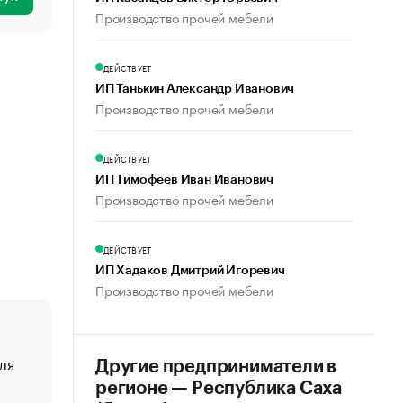
Производство прочей мебели
ДЕЙСТВУЕТ
ИП Танькин Александр Иванович
Производство прочей мебели
ДЕЙСТВУЕТ
ИП Тимофеев Иван Иванович
Производство прочей мебели
ДЕЙСТВУЕТ
ИП Хадаков Дмитрий Игоревич
Производство прочей мебели
ля
«От спорта тело стареет иначе». Как живет глава ко
Другие предприниматели в
создавшей GTA
регионе — Республика Саха