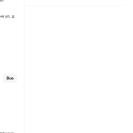
на ул, д
Все
тельных