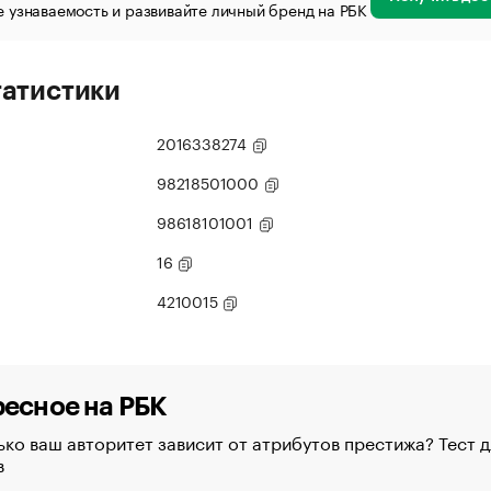
 узнаваемость и развивайте личный бренд на РБК
татистики
2016338274
98218501000
98618101001
16
4210015
есное на РБК
ко ваш авторитет зависит от атрибутов престижа? Тест д
в