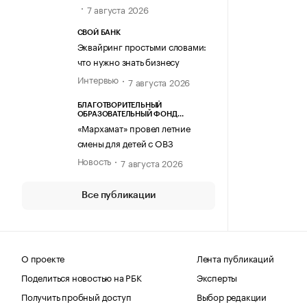
7 августа 2026
СВОЙ БАНК
Эквайринг простыми словами:
что нужно знать бизнесу
Интервью
7 августа 2026
БЛАГОТВОРИТЕЛЬНЫЙ
ОБРАЗОВАТЕЛЬНЫЙ ФОНД
«МАРХАМАТ»
«Мархамат» провел летние
смены для детей с ОВЗ
Новость
7 августа 2026
Все публикации
О проекте
Лента публикаций
Поделиться новостью на РБК
Эксперты
Получить пробный доступ
Выбор редакции