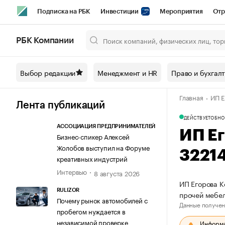
Подписка на РБК
Инвестиции
Мероприятия
Отр
Спорт
Школа управления РБК
РБК Образование
РБ
РБК Компании
Город
Стиль
Крипто
РБК Бизнес-среда
Дискусси
Выбор редакции
Менеджмент и HR
Право и бухгал
Спецпроекты СПб
Конференции СПб
Спецпроекты
Главная
ИП Е
Технологии и медиа
Финансы
Рынок наличной валют
Лента публикаций
ДЕЙСТВУЕТ
ОБНО
АССОЦИАЦИЯ ПРЕДПРИНИМАТЕЛЕЙ
ИП Е
Бизнес-спикер Алексей
Жолобов выступил на Форуме
3221
креативных индустрий
Интервью
8 августа 2026
ИП Егорова К
RULIZOR
прочей мебе
Почему рынок автомобилей с
Данные получен
пробегом нуждается в
независимой проверке
Информац