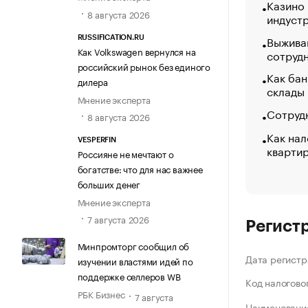
Казино
8 августа 2026
индуст
Выжива
RUSSIFICATION.RU
Как Volkswagen вернулся на
сотруд
российский рынок без единого
Как бан
дилера
склады
Мнение эксперта
Сотрудн
8 августа 2026
Как нал
VESPERFIN
кварти
Россияне не мечтают о
богатстве: что для нас важнее
больших денег
Мнение эксперта
7 августа 2026
Регист
Минпромторг сообщил об
Дата регистр
изучении властями идей по
поддержке селлеров WB
Код налогово
РБК Бизнес
7 августа
Наименование