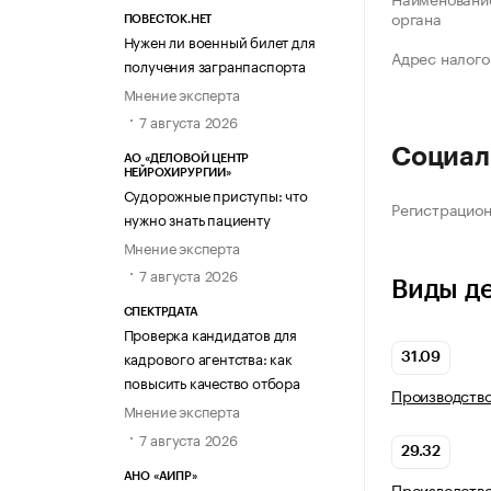
органа
ПОВЕСТОК.НЕТ
Нужен ли военный билет для
Адрес налого
получения загранпаспорта
Мнение эксперта
7 августа 2026
Социал
АО «ДЕЛОВОЙ ЦЕНТР
НЕЙРОХИРУРГИИ»
Судорожные приступы: что
Регистрацио
нужно знать пациенту
Мнение эксперта
7 августа 2026
Виды д
СПЕКТРДАТА
Проверка кандидатов для
кадрового агентства: как
31.09
повысить качество отбора
Производств
Мнение эксперта
7 августа 2026
29.32
АНО «АИПР»
Производство