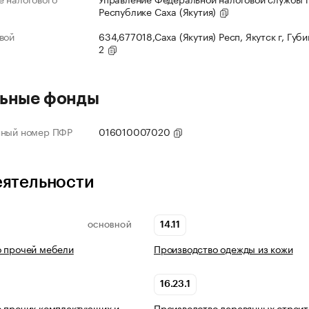
Республике Саха (Якутия)
вой
634,677018,Саха (Якутия) Респ, Якутск г, Губи
2
ьные фонды
нный номер ПФР
016010007020
еятельности
14.11
ОСНОВНОЙ
о прочей мебели
Производство одежды из кожи
16.23.1
 прочих комплектующих и
Производство деревянных строи