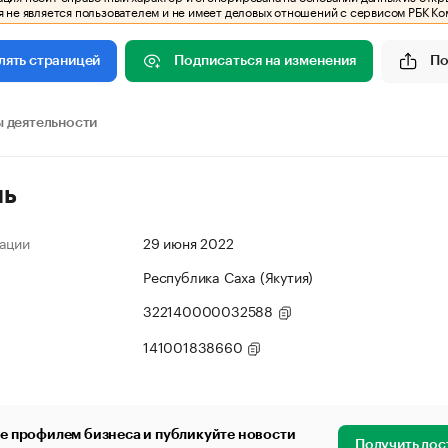
 не является пользователем и не имеет деловых отношений с сервисом РБК Ко
Подписаться на изменения
По
лять страницей
 деятельности
ль
ации
29 июня 2022
Республика Саха (Якутия)
322140000032588
141001838660
е профилем бизнеса и публикуйте новости
Получить дос