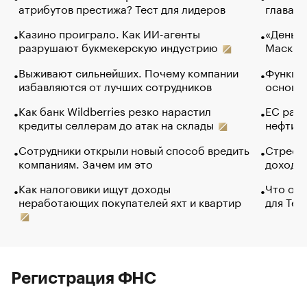
атрибутов престижа? Тест для лидеров
глава к
Казино проиграло. Как ИИ-агенты
«Деньги
разрушают букмекерскую индустрию
Маск в 
Выживают сильнейших. Почему компании
Функции
избавляются от лучших сотрудников
основ э
Как банк Wildberries резко нарастил
ЕС раз
кредиты селлерам до атак на склады
нефти —
Сотрудники открыли новый способ вредить
Стресс 
компаниям. Зачем им это
доходов
Как налоговики ищут доходы
Что обв
неработающих покупателей яхт и квартир
для Tel
Регистрация ФНС