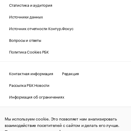
Статистика и аудитория
Источники данных
Источник отчетности Контур.Фокус
Вопросы и ответы
Политика Cookies РБК
Контактная информация
Редакция
Рассылка РБК Новости
Информация об ограничениях
Правовая информация
О соблюдении авторских прав
Мы используем cookie. Это позволяет нам анализировать
© АО «РОСБИЗНЕСКОНСАЛТИНГ»,
1995–2026.
Сообщения
и материалы информационного агентства «РБК»
взаимодействие посетителей с сайтом и делать его лучше.
(зарегистрировано Федеральной службой по надзору в сфере