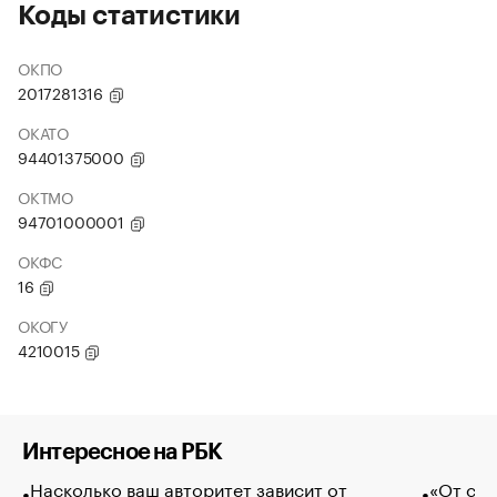
Коды статистики
ОКПО
2017281316
ОКАТО
94401375000
ОКТМО
94701000001
ОКФС
16
ОКОГУ
4210015
Интересное на РБК
Насколько ваш авторитет зависит от
«От спо