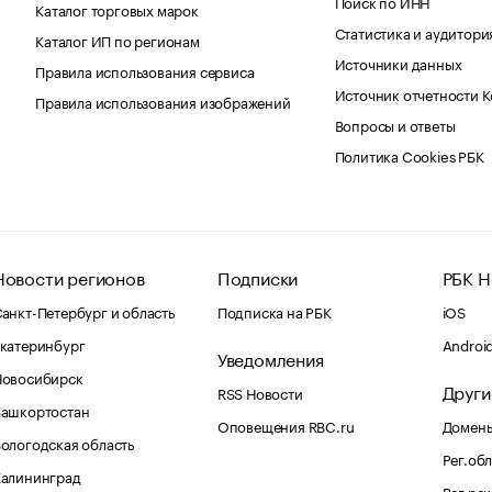
Поиск по ИНН
Каталог торговых марок
Статистика и аудитори
Каталог ИП по регионам
Источники данных
Правила использования сервиса
Источник отчетности 
Правила использования изображений
Вопросы и ответы
Политика Cookies РБК
Новости регионов
Подписки
РБК Н
анкт-Петербург и область
Подписка на РБК
iOS
катеринбург
Androi
Уведомления
Новосибирск
Други
RSS Новости
Башкортостан
Оповещения RBC.ru
Домены
ологодская область
Рег.об
Калининград
Рег.ре