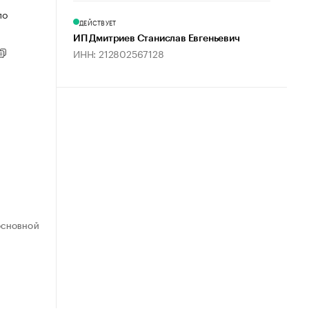
по
ДЕЙСТВУЕТ
ИП Дмитриев Станислав Евгеньевич
ИНН: 212802567128
ОСНОВНОЙ