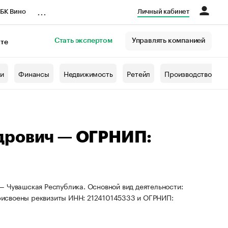
...
БК Вино
Личный кабинет
Стать экспертом
Управлять компанией
кте
азета
жи
Финансы
Недвижимость
Ретейл
Производство
дрович — ОГРНИП:
— Чувашская Республика. Основной вид деятельности:
рисвоены реквизиты ИНН: 212410145333 и ОГРНИП: