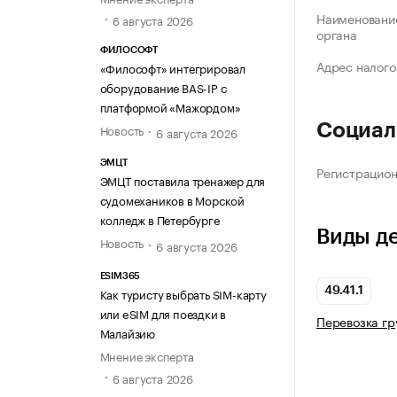
Наименование
6 августа 2026
органа
ФИЛОСОФТ
Адрес налого
«Философт» интегрировал
оборудование BAS-IP с
платформой «Мажордом»
Социал
Новость
6 августа 2026
ЭМЦТ
Регистрацио
ЭМЦТ поставила тренажер для
судомехаников в Морской
колледж в Петербурге
Виды д
Новость
6 августа 2026
ESIM365
Как туристу выбрать SIM-карту
49.41.1
или eSIM для поездки в
Перевозка г
Малайзию
Мнение эксперта
6 августа 2026