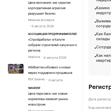
Цена молчания: как скрытая
Казино
корпоративная агрессия
индуст
разрушает бизнес
Мнение эксперта
Выжива
сотруд
6 августа 2026
Как бан
АССОЦИАЦИЯ ПРЕДПРИНИМАТЕЛЕЙ
склады
«Стройдебаты» в Калуге
собрали строителей калужского
Сотрудн
региона
Как нал
Новость
6 августа 2026
кварти
Wildberries объявил о новых
мерах поддержки продавцов
РБК Бизнес
6 августа
Регист
SMARENT
Цена парковки: как новые
нормативы изменят рынок
Дата регистр
новостроек
Код налогово
Мнение эксперта