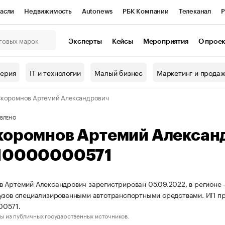
асли
Недвижимость
Autonews
РБК Компании
Телеканал
Р
К Курсы
РБК Life
Тренды
Визионеры
Национальные проекты
Эксперты
Кейсы
Мероприятия
О прое
онный клуб
Исследования
Кредитные рейтинги
Франшизы
Г
терия
IT и технологии
Малый бизнес
Маркетинг и прода
Проверка контрагентов
Политика
Экономика
Бизнес
коромнов Артемий Александрович
ы
ВЛЕНО
коромнов Артемий Алексан
10000000571
 Артемий Александрович зарегистрирован 05.09.2022, в регионе 
узов специализированными автотранспортными средствами. ИП п
0571.
ы из публичных государственных источников.