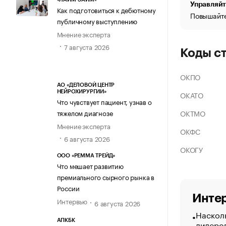
Управляйт
Как подготовиться к дебютному
Повышайте
публичному выступлению
Мнение эксперта
7 августа 2026
Коды с
ОКПО
АО «ДЕЛОВОЙ ЦЕНТР
НЕЙРОХИРУРГИИ»
ОКАТО
Что чувствует пациент, узнав о
ОКТМО
тяжелом диагнозе
Мнение эксперта
ОКФС
6 августа 2026
ОКОГУ
ООО «РЕММА ТРЕЙД»
Что мешает развитию
премиального сырного рынка в
России
Интер
Интервью
6 августа 2026
Насколь
АПКБК
лидеро