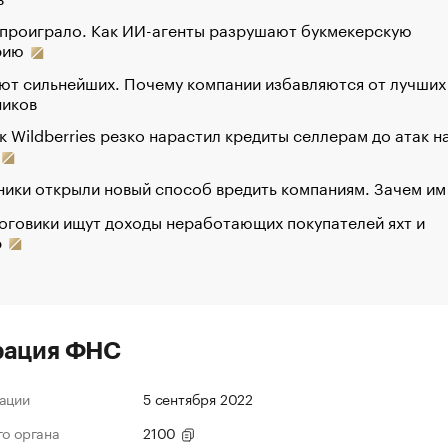
 проиграло. Как ИИ-агенты разрушают букмекерскую
рию
ют сильнейших. Почему компании избавляются от лучших
ников
к Wildberries резко нарастил кредиты селлерам до атак н
ики открыли новый способ вредить компаниям. Зачем им
оговики ищут доходы неработающих покупателей яхт и
р
рация ФНС
ации
5 сентября 2022
го органа
2100