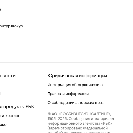
я
Контур.Фокус
овости
Юридическая информация
Информация об ограничениях
d
Правовая информация
О соблюдении авторских прав
е продукты РБК
© АО «РОСБИЗНЕСКОНСАЛТИНГ»,
 и хостинг
1995–2026.
Сообщения и материалы
информационного агентства «РБК»
лако
(зарегистрировано Федеральной
службой по надзору в сфере связи,
шения