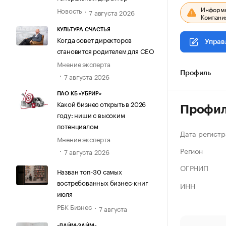
Информац
Новость
7 августа 2026
Компания
КУЛЬТУРА СЧАСТЬЯ
Когда совет директоров
Управ
становится родителем для CEO
Мнение эксперта
Профиль
7 августа 2026
ПАО КБ «УБРИР»
Какой бизнес открыть в 2026
Профи
году: ниши с высоким
потенциалом
Дата регистр
Мнение эксперта
Регион
7 августа 2026
ОГРНИП
Назван топ-30 самых
востребованных бизнес-книг
ИНН
июля
РБК Бизнес
7 августа
«ЛАЙМ-ЗАЙМ»