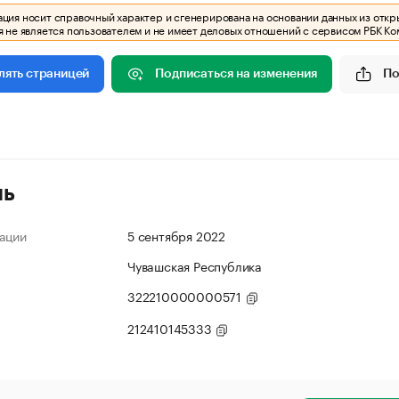
ия носит справочный характер и сгенерирована на основании данных из откр
 не является пользователем и не имеет деловых отношений с сервисом РБК Ко
Подписаться на изменения
По
лять страницей
ль
ации
5 сентября 2022
Чувашская Республика
322210000000571
212410145333