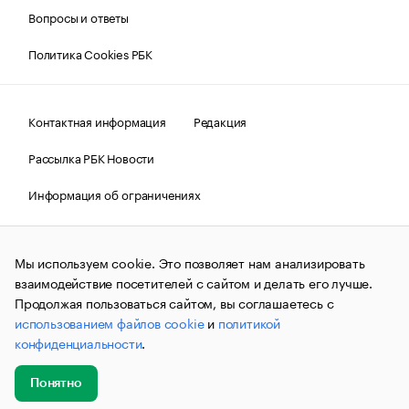
Вопросы и ответы
Политика Cookies РБК
Контактная информация
Редакция
Рассылка РБК Новости
Информация об ограничениях
Правовая информация
О соблюдении авторских прав
Мы используем cookie. Это позволяет нам анализировать
© АО «РОСБИЗНЕСКОНСАЛТИНГ»,
1995–2026.
Сообщения
и материалы информационного агентства «РБК»
взаимодействие посетителей с сайтом и делать его лучше.
(зарегистрировано Федеральной службой по надзору в сфере
Продолжая пользоваться сайтом, вы соглашаетесь с
связи, информационных технологий и массовых
использованием файлов cookie
и
политикой
коммуникаций (Роскомнадзор) 09.12.2015 за номером ИА
№ФС77-63848) сопровождаются пометкой «РБК». Отдельные
конфиденциальности
.
публикации могут содержать информацию,
не предназначенную для пользователей
до 18 лет.
companycardsfeedback@rbc.ru
Понятно
Добавить