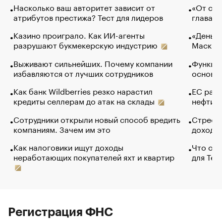
Насколько ваш авторитет зависит от
«От спо
атрибутов престижа? Тест для лидеров
глава к
Казино проиграло. Как ИИ-агенты
«Деньги
разрушают букмекерскую индустрию
Маск в 
Выживают сильнейших. Почему компании
Функции
избавляются от лучших сотрудников
основ э
Как банк Wildberries резко нарастил
ЕС раз
кредиты селлерам до атак на склады
нефти —
Сотрудники открыли новый способ вредить
Стресс 
компаниям. Зачем им это
доходов
Как налоговики ищут доходы
Что обв
неработающих покупателей яхт и квартир
для Tel
Регистрация ФНС