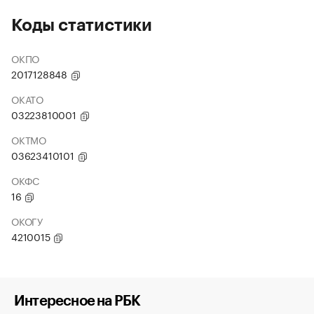
Коды статистики
ОКПО
2017128848
ОКАТО
03223810001
ОКТМО
03623410101
ОКФС
16
ОКОГУ
4210015
Интересное на РБК