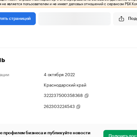
 не является пользователем и не имеет деловых отношений с сервисом РБК Ко
Под
лять страницей
ль
ации
4 октября 2022
Краснодарский край
322237500358368
262303224543
е профилем бизнеса и публикуйте новости
Получить дос