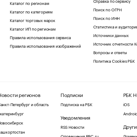
Справка по сервису
Каталог по регионам
Поиск по ОГРН
Каталог по категориям
Поиск по ИНН
Каталог торговых марок
Статистика и аудитори
Каталог ИП по регионам
Источники данных
Правила использования сервиса
Источник отчетности 
Правила использования изображений
Вопросы и ответы
Политика Cookies РБК
Новости регионов
Подписки
РБК Н
анкт-Петербург и область
Подписка на РБК
iOS
катеринбург
Androi
Уведомления
Новосибирск
Други
RSS Новости
Башкортостан
Оповещения RBC.ru
Домены