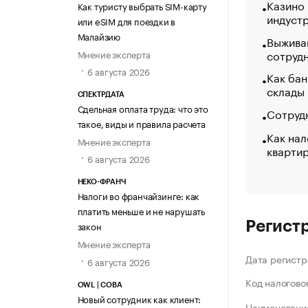
Казино
Как туристу выбрать SIM-карту
индуст
или eSIM для поездки в
Малайзию
Выжива
сотруд
Мнение эксперта
6 августа 2026
Как бан
склады
СПЕКТРДАТА
Сдельная оплата труда: что это
Сотрудн
такое, виды и правила расчета
Как нал
Мнение эксперта
кварти
6 августа 2026
НЕКО-ФРАНЧ
Налоги во франчайзинге: как
платить меньше и не нарушать
Регист
закон
Мнение эксперта
Дата регистр
6 августа 2026
Код налогово
OWL | СОВА
Новый сотрудник как клиент:
Наименование