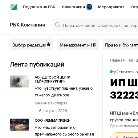
Подписка на РБК
Инвестиции
Мероприятия
Отр
Спорт
Школа управления РБК
РБК Образование
РБ
РБК Компании
Город
Стиль
Крипто
РБК Бизнес-среда
Дискусси
Выбор редакции
Менеджмент и HR
Право и бухгал
Спецпроекты СПб
Конференции СПб
Спецпроекты
Главная
ИП Ш
Технологии и медиа
Финансы
Рынок наличной валют
Лента публикаций
ДЕЙСТВУЕТ
ОБНО
АО «ДЕЛОВОЙ ЦЕНТР
ИП Ш
НЕЙРОХИРУРГИИ»
Что чувствует пациент, узнав о
3222
тяжелом диагнозе
Мнение эксперта
6 августа 2026
ИП Шамин Вла
грузов спец
ООО «РЕММА ТРЕЙД»
Данные получен
Что мешает развитию
премиального сырного рынка в
Информац