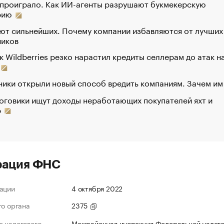
 проиграло. Как ИИ-агенты разрушают букмекерскую
рию
ют сильнейших. Почему компании избавляются от лучших
ников
к Wildberries резко нарастил кредиты селлерам до атак н
ики открыли новый способ вредить компаниям. Зачем им
оговики ищут доходы неработающих покупателей яхт и
р
рация ФНС
ации
4 октября 2022
го органа
2375
 налогового
Межрайонная инспекция Федеральной налог