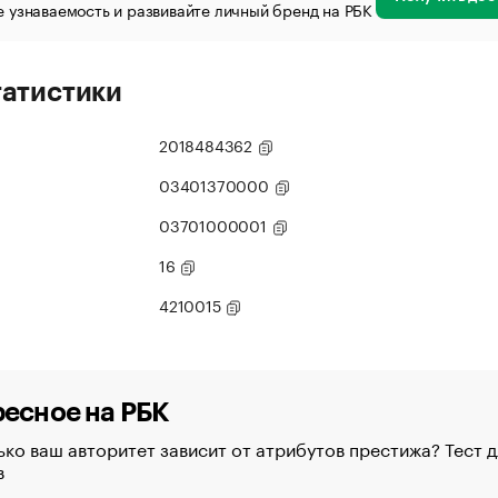
 узнаваемость и развивайте личный бренд на РБК
татистики
2018484362
03401370000
03701000001
16
4210015
есное на РБК
ко ваш авторитет зависит от атрибутов престижа? Тест д
в