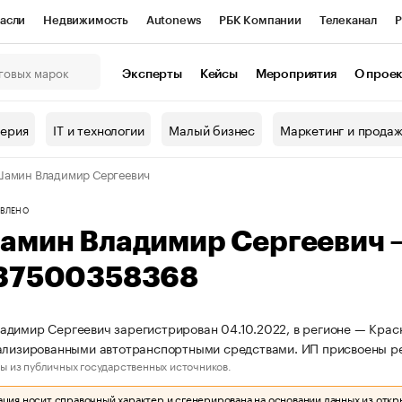
асли
Недвижимость
Autonews
РБК Компании
Телеканал
Р
К Курсы
РБК Life
Тренды
Визионеры
Национальные проекты
Эксперты
Кейсы
Мероприятия
О прое
онный клуб
Исследования
Кредитные рейтинги
Франшизы
Г
терия
IT и технологии
Малый бизнес
Маркетинг и прода
Проверка контрагентов
Политика
Экономика
Бизнес
амин Владимир Сергеевич
ы
ВЛЕНО
амин Владимир Сергеевич 
37500358368
димир Сергеевич зарегистрирован 04.10.2022, в регионе — Красн
иализированными автотранспортными средствами. ИП присвоены 
ы из публичных государственных источников.
ия носит справочный характер и сгенерирована на основании данных из откр