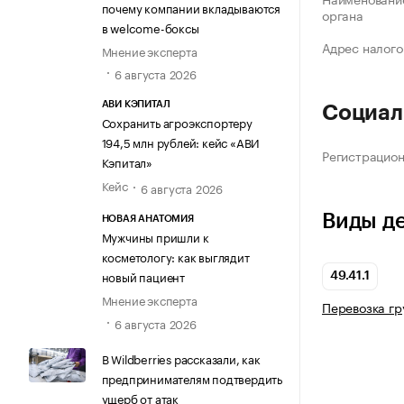
почему компании вкладываются
органа
в welcome-боксы
Адрес налого
Мнение эксперта
6 августа 2026
АВИ КЭПИТАЛ
Социал
Сохранить агроэкспортеру
194,5 млн рублей: кейс «АВИ
Регистрацио
Кэпитал»
Кейс
6 августа 2026
Виды д
НОВАЯ АНАТОМИЯ
Мужчины пришли к
косметологу: как выглядит
новый пациент
49.41.1
Мнение эксперта
Перевозка г
6 августа 2026
В Wildberries рассказали, как
предпринимателям подтвердить
ущерб от атак