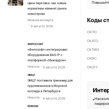
Повышайте
Цена парковки: как новые
нормативы изменят рынок
новостроек
Мнение эксперта
Коды с
6 августа 2026
ОКПО
ОКАТО
ФИЛОСОФТ
ОКТМО
«Философт» интегрировал
оборудование BAS-IP с
ОКФС
платформой «Мажордом»
Новость
ОКОГУ
6 августа 2026
ЭМЦТ
ЭМЦТ поставила тренажер для
судомехаников в Морской
Интер
колледж в Петербурге
Новость
Насколь
6 августа 2026
лидеро
ESIM365