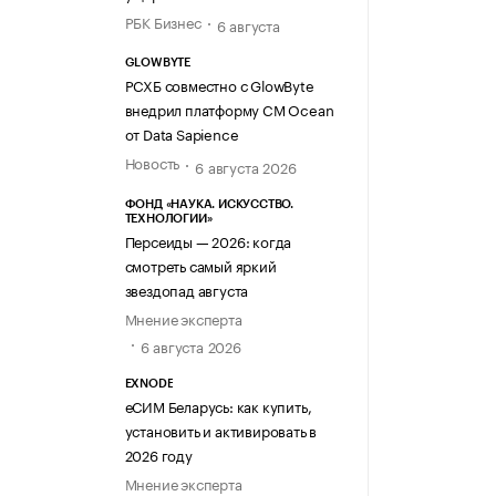
РБК Бизнес
6 августа
GLOWBYTE
РСХБ совместно с GlowByte
внедрил платформу CM Ocean
от Data Sapience
Новость
6 августа 2026
ФОНД «НАУКА. ИСКУССТВО.
ТЕХНОЛОГИИ»
Персеиды — 2026: когда
смотреть самый яркий
звездопад августа
Мнение эксперта
6 августа 2026
EXNODE
еСИМ Беларусь: как купить,
установить и активировать в
2026 году
Мнение эксперта