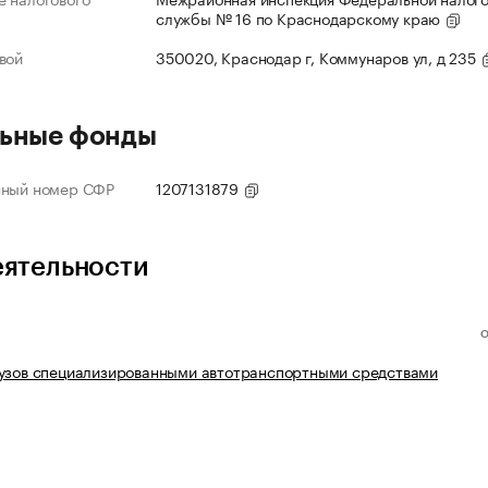
службы № 16 по Краснодарскому краю
вой
350020, Краснодар г, Коммунаров ул, д 235
ьные фонды
нный номер СФР
1207131879
еятельности
рузов специализированными автотранспортными средствами