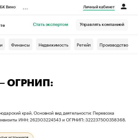
...
БК Вино
Личный кабинет
Стать экспертом
Управлять компанией
кте
азета
жи
Финансы
Недвижимость
Ретейл
Производство
— ОГРНИП:
одарский край. Основной вид деятельности: Перевозка
реквизиты ИНН: 262303224543 и ОГРНИП: 322237500358368.
ытых источников.