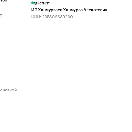
ДЕЙСТВУЕТ
ИП Ханмурзаев Ханмурза Алексеевич
ИНН: 235306689230
ОСНОВНОЙ