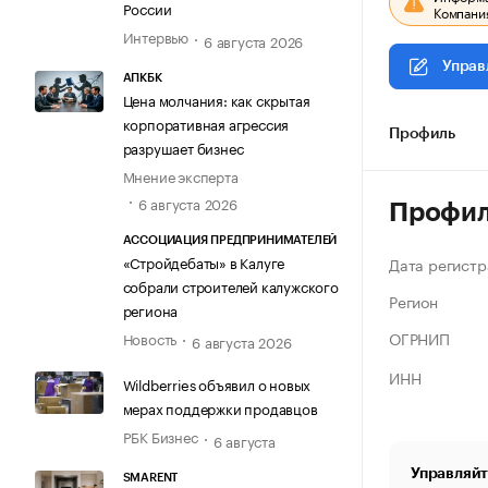
России
Компания
Интервью
6 августа 2026
Управ
АПКБК
Цена молчания: как скрытая
корпоративная агрессия
Профиль
разрушает бизнес
Мнение эксперта
6 августа 2026
Профи
АССОЦИАЦИЯ ПРЕДПРИНИМАТЕЛЕЙ
«Стройдебаты» в Калуге
Дата регистр
собрали строителей калужского
Регион
региона
ОГРНИП
Новость
6 августа 2026
ИНН
Wildberries объявил о новых
мерах поддержки продавцов
РБК Бизнес
6 августа
Управляйт
SMARENT