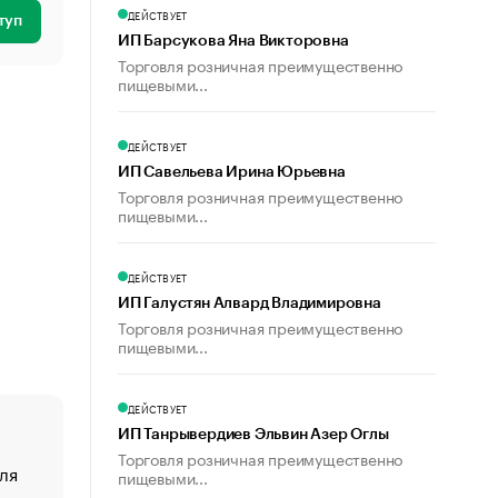
ДЕЙСТВУЕТ
туп
ИП Барсукова Яна Викторовна
Торговля розничная преимущественно
пищевыми...
ДЕЙСТВУЕТ
ИП Савельева Ирина Юрьевна
Торговля розничная преимущественно
пищевыми...
ДЕЙСТВУЕТ
ИП Галустян Алвард Владимировна
Торговля розничная преимущественно
пищевыми...
ДЕЙСТВУЕТ
ИП Танрывердиев Эльвин Азер Оглы
Торговля розничная преимущественно
ля
«От спорта тело стареет иначе». Как живет глава ко
пищевыми...
создавшей GTA