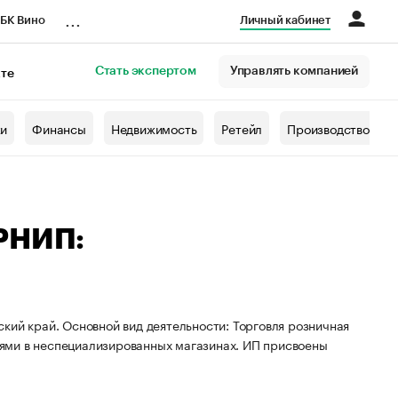
...
БК Вино
Личный кабинет
Стать экспертом
Управлять компанией
кте
азета
жи
Финансы
Недвижимость
Ретейл
Производство
ГРНИП:
кий край. Основной вид деятельности: Торговля розничная
ями в неспециализированных магазинах. ИП присвоены