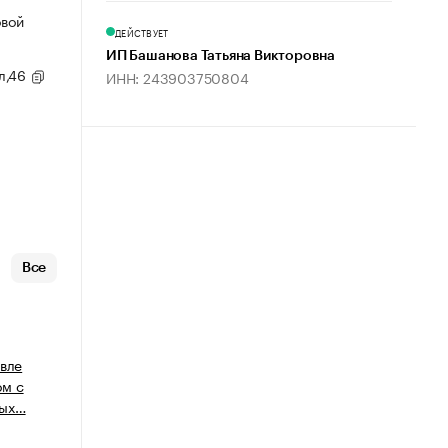
овой
ДЕЙСТВУЕТ
ИП Башанова Татьяна Викторовна
ул,46
ИНН: 243903750804
Все
овле
ом с
ных…