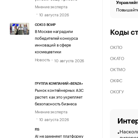
Управляйт
Мнение эксперта
Повышайте
10 августа 2026
СОЮЗ ВОИР
В Москве наградили
Коды с
победителей конкурса
инноваций в сфере
ОКПО
космецевтики
ОКАТО
Новость
10 августа 2026
ОКТМО
ОКФС
ГРУППА КОМПАНИЙ «BENZA»
Рынок контейнерных АЗС
ОКОГУ
растет: как это укрепляет
безопасность бизнеса
Мнение эксперта
10 августа 2026
Интер
Насколь
FIS
AI не заменяет платформу
лидеро