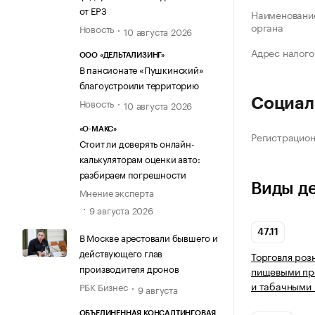
от ЕРЗ
Наименование
органа
Новость
10 августа 2026
Адрес налого
ООО «ДЕЛЬТАЛИЗИНГ»
В пансионате «Пушкинский»
благоустроили территорию
Социал
Новость
10 августа 2026
«О-МАКС»
Регистрацио
Стоит ли доверять онлайн-
калькуляторам оценки авто:
разбираем погрешности
Виды д
Мнение эксперта
9 августа 2026
47.11
В Москве арестовали бывшего и
действующего глав
Торговля роз
производителя дронов
пищевыми про
и табачными 
РБК Бизнес
9 августа
ОБЪЕДИНЕННАЯ КОНСАЛТИНГОВАЯ