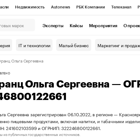
асли
Недвижимость
Autonews
РБК Компании
Телеканал
Р
К Курсы
РБК Life
Тренды
Визионеры
Национальные проекты
Эксперты
Кейсы
Мероприятия
О прое
онный клуб
Исследования
Кредитные рейтинги
Франшизы
Г
терия
IT и технологии
Малый бизнес
Маркетинг и прода
Проверка контрагентов
Политика
Экономика
Бизнес
ранц Ольга Сергеевна
ы
ВЛЕНО
ранц Ольга Сергеевна — О
46800122661
га Сергеевна зарегистрирован 06.10.2022, в регионе — Красноярс
нно пищевыми продуктами, включая напитки, и табачными издели
НН: 241602103599 и ОГРНИП: 322246800122661.
ы из публичных государственных источников.