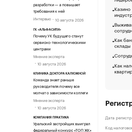
разработки — а повышает
Казино
требования к ней
индуст
Интервью
10 августа 2026
Выжива
сотруд
ГК «АЛЬФАСИТИ»
Почему УК будущего станут
Как бан
сервисно-технологическими
склады
центрами
Сотрудн
Мнение эксперта
10 августа 2026
Как нал
кварти
КЛИНИКА ДОКТОРА КАЛЮЖНОЙ
Команда знает раньше
руководителя:почему все
молчат о зависимости коллеги
Мнение эксперта
Регист
10 августа 2026
Дата регистр
КОМПАНИЯ ПРАКТИКА
Уральский застройщик выиграл
Код налогово
федеральный конкурс «ТОП ЖК»