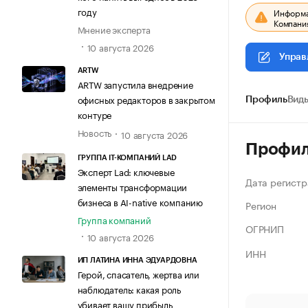
году
Информац
Компания
Мнение эксперта
10 августа 2026
Управ
ARTW
ARTW запустила внедрение
офисных редакторов в закрытом
Профиль
Виды
контуре
Новость
10 августа 2026
Профи
ГРУППА IT-КОМПАНИЙ LAD
Эксперт Lad: ключевые
Дата регистр
элементы трансформации
бизнеса в AI-native компанию
Регион
Группа компаний
ОГРНИП
10 августа 2026
ИНН
ИП ЛАТИНА ИННА ЭДУАРДОВНА
Герой, спасатель, жертва или
наблюдатель: какая роль
убивает вашу прибыль