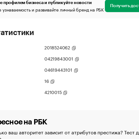
е профилем бизнеса и публикуйте новости
Получить дос
 узнаваемость и развивайте личный бренд на РБК
татистики
2018524062
04219843001
04619443101
16
4210015
есное на РБК
ко ваш авторитет зависит от атрибутов престижа? Тест д
в