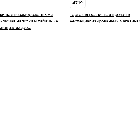
47.19
зничная незамороженными
Торговля розничная прочая в
включая напитки и табачные
неспециализированных магазина
еспециализиро…