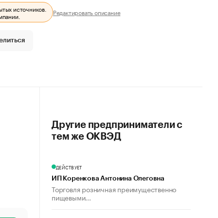
ытых источников.
Редактировать описание
мпании.
елиться
Другие предприниматели с
тем же ОКВЭД
ДЕЙСТВУЕТ
ИП Коренкова Антонина Олеговна
Торговля розничная преимущественно
пищевыми...