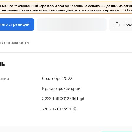
ия носит справочный характер и сгенерирована на основании данных из откр
 не является пользователем и не имеет деловых отношений с сервисом РБК Ко
Под
лять страницей
 деятельности
ль
ации
6 октября 2022
Красноярский край
322246800122661
241602103599