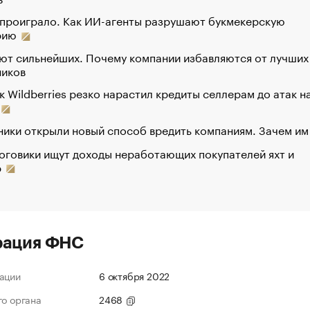
 проиграло. Как ИИ-агенты разрушают букмекерскую
рию
ют сильнейших. Почему компании избавляются от лучших
ников
к Wildberries резко нарастил кредиты селлерам до атак н
ики открыли новый способ вредить компаниям. Зачем им
оговики ищут доходы неработающих покупателей яхт и
р
рация ФНС
ации
6 октября 2022
го органа
2468