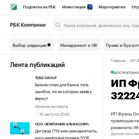
Подписка на РБК
Инвестиции
Мероприятия
Отр
Спорт
Школа управления РБК
РБК Образование
РБ
РБК Компании
Город
Стиль
Крипто
РБК Бизнес-среда
Дискусси
Выбор редакции
Менеджмент и HR
Право и бухгал
Спецпроекты СПб
Конференции СПб
Спецпроекты
Главная
ИП Ф
Технологии и медиа
Финансы
Рынок наличной валют
Лента публикаций
ДЕЙСТВУЕТ
ОБНО
TEBIZ GROUP
ИП Ф
Бизнес-план для банка: пять
ошибок, из-за которых заявку
3222
вернут
Мнение эксперта
ИП Франц Оль
10 августа 2026
преимуществе
ООО «КОМПАНИЯ АЛЬФАСОФТ»
реквизиты И
Договор ГПХ или самозанятость,
Данные получен
кого нанять выгоднее в 2026