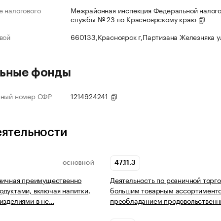
 налогового
Межрайонная инспекция Федеральной налог
службы № 23 по Красноярскому краю
вой
660133,Красноярск г,Партизана Железняка 
ьные фонды
нный номер СФР
1214924241
еятельности
47.11.3
ОСНОВНОЙ
ничная преимущественно
Деятельность по розничной торг
дуктами, включая напитки,
большим товарным ассортимент
изделиями в не…
преобладанием продовольствен