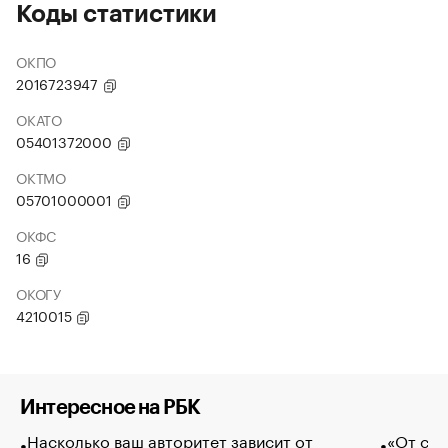
Коды статистики
ОКПО
2016723947
ОКАТО
05401372000
ОКТМО
05701000001
ОКФС
16
ОКОГУ
4210015
Интересное на РБК
Насколько ваш авторитет зависит от
«От спо