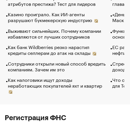
атрибутов престижа? Тест для лидеров
глава к
Казино проиграло. Как ИИ-агенты
«Деньги
разрушают букмекерскую индустрию
Маск в 
Выживают сильнейших. Почему компании
Функции
избавляются от лучших сотрудников
основ э
Как банк Wildberries резко нарастил
ЕС раз
кредиты селлерам до атак на склады
нефти —
Сотрудники открыли новый способ вредить
Стресс 
компаниям. Зачем им это
доходов
Как налоговики ищут доходы
Что обв
неработающих покупателей яхт и квартир
для Tel
Регистрация ФНС