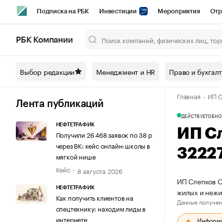
Подписка на РБК
Инвестиции
Мероприятия
Отр
Спорт
Школа управления РБК
РБК Образование
РБ
РБК Компании
Город
Стиль
Крипто
РБК Бизнес-среда
Дискусси
Выбор редакции
Менеджмент и HR
Право и бухгал
Спецпроекты СПб
Конференции СПб
Спецпроекты
Главная
ИП С
Технологии и медиа
Финансы
Рынок наличной валют
Лента публикаций
ДЕЙСТВУЕТ
ОБНО
НЕФТЕТРАФИК
ИП С
Получили 26 468 заявок по 38 р
через ВК: кейс онлайн-школы в
3222
мягкой нише
Кейс
8 августа 2026
ИП Слепков С
НЕФТЕТРАФИК
жилых и неж
Как получить клиентов на
Данные получен
спецтехнику: находим лиды в
интернете
Информац