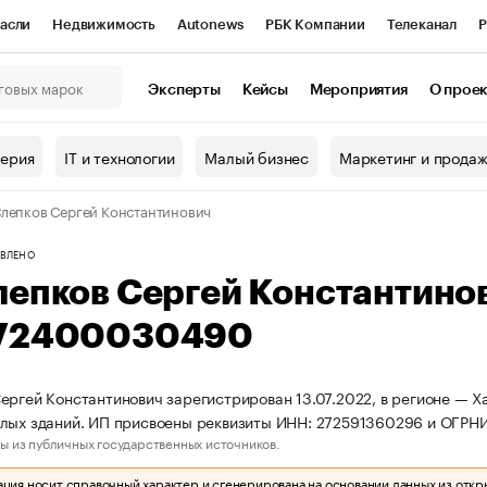
асли
Недвижимость
Autonews
РБК Компании
Телеканал
Р
К Курсы
РБК Life
Тренды
Визионеры
Национальные проекты
Эксперты
Кейсы
Мероприятия
О прое
онный клуб
Исследования
Кредитные рейтинги
Франшизы
Г
терия
IT и технологии
Малый бизнес
Маркетинг и прода
Проверка контрагентов
Политика
Экономика
Бизнес
лепков Сергей Константинович
ы
ВЛЕНО
лепков Сергей Константино
72400030490
ергей Константинович зарегистрирован 13.07.2022, в регионе — Х
илых зданий. ИП присвоены реквизиты ИНН: 272591360296 и ОГР
ы из публичных государственных источников.
ия носит справочный характер и сгенерирована на основании данных из откр