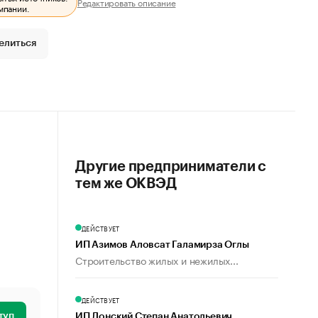
Редактировать описание
мпании.
елиться
Другие предприниматели с
тем же ОКВЭД
ДЕЙСТВУЕТ
ИП Азимов Аловсат Галамирза Оглы
Строительство жилых и нежилых...
ДЕЙСТВУЕТ
туп
ИП Лонский Степан Анатольевич