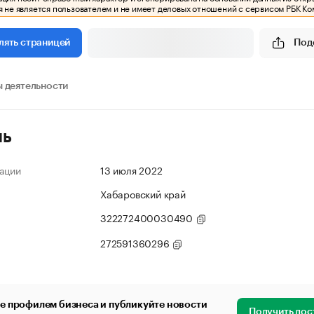
 не является пользователем и не имеет деловых отношений с сервисом РБК Ко
Под
лять страницей
 деятельности
ль
ации
13 июля 2022
Хабаровский край
322272400030490
272591360296
е профилем бизнеса и публикуйте новости
Получить дос