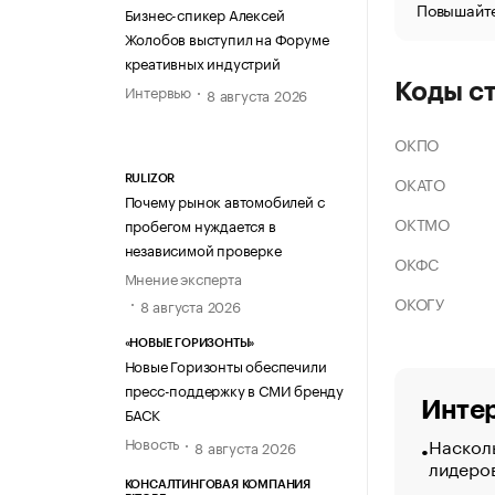
Повышайте
Бизнес-спикер Алексей
Жолобов выступил на Форуме
креативных индустрий
Коды с
Интервью
8 августа 2026
ОКПО
ОКАТО
RULIZOR
Почему рынок автомобилей с
ОКТМО
пробегом нуждается в
независимой проверке
ОКФС
Мнение эксперта
ОКОГУ
8 августа 2026
«НОВЫЕ ГОРИЗОНТЫ»
Новые Горизонты обеспечили
пресс-поддержку в СМИ бренду
Интер
БАСК
Насколь
Новость
8 августа 2026
лидеро
КОНСАЛТИНГОВАЯ КОМПАНИЯ