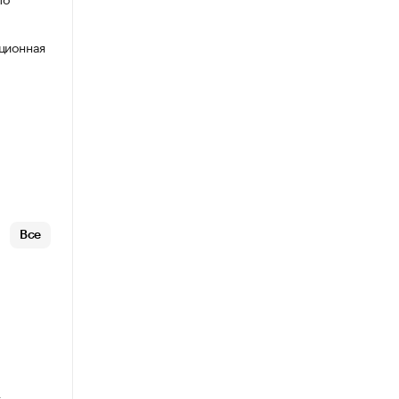
нционная
Все
т