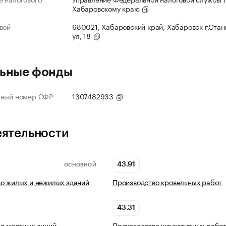
Хабаровскому краю
вой
680021, Хабаровский край, Хабаровск г,Ста
ул, 18
ьные фонды
нный номер СФР
1307482933
еятельности
43.91
ОСНОВНОЙ
о жилых и нежилых зданий
Производство кровельных работ
43.31
о местных линий
Производство штукатурных рабо