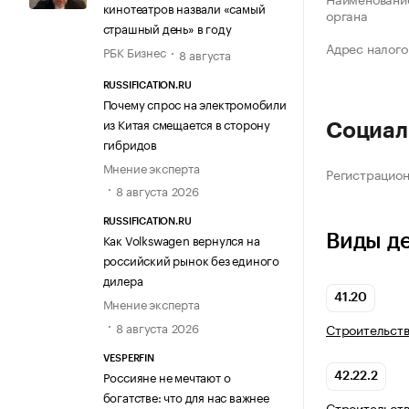
кинотеатров назвали «самый
органа
страшный день» в году
Адрес налого
РБК Бизнес
8 августа
RUSSIFICATION.RU
Почему спрос на электромобили
из Китая смещается в сторону
Социал
гибридов
Мнение эксперта
Регистрацио
8 августа 2026
RUSSIFICATION.RU
Виды д
Как Volkswagen вернулся на
российский рынок без единого
дилера
41.20
Мнение эксперта
8 августа 2026
Строительств
VESPERFIN
Россияне не мечтают о
42.22.2
богатстве: что для нас важнее
Строительств