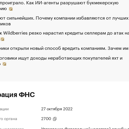
 проиграло. Как ИИ-агенты разрушают букмекерскую
рию
ют сильнейших. Почему компании избавляются от лучших
ников
к Wildberries резко нарастил кредиты селлерам до атак н
ики открыли новый способ вредить компаниям. Зачем им
оговики ищут доходы неработающих покупателей яхт и
р
рация ФНС
ации
27 октября 2022
го органа
2700
 налогового
Управление Федеральной налоговой службы 