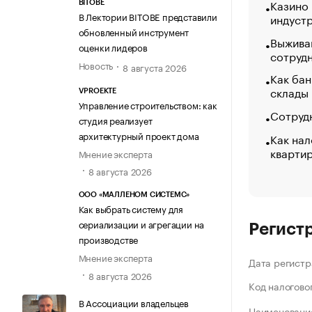
Казино
BITOBE
В Лектории BITOBE представили
индуст
обновленный инструмент
Выжива
оценки лидеров
сотруд
Новость
8 августа 2026
Как бан
склады
VPROEKTE
Управление строительством: как
Сотрудн
студия реализует
архитектурный проект дома
Как нал
кварти
Мнение эксперта
8 августа 2026
ООО «МАЛЛЕНОМ СИСТЕМС»
Как выбрать систему для
сериализации и агрегации на
Регист
производстве
Мнение эксперта
Дата регистр
8 августа 2026
Код налогово
В Ассоциации владельцев
Наименование