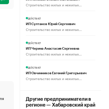
Строительство жилых и нежилых...
ДЕЙСТВУЕТ
ИП Султанов Юрий Сергеевич
Строительство жилых и нежилых...
ДЕЙСТВУЕТ
ИП Черина Анастасия Сергеевна
Строительство жилых и нежилых...
ДЕЙСТВУЕТ
ИП Овчинников Евгений Григорьевич
Строительство жилых и нежилых...
ля
«От спорта тело стареет иначе». Как живет глава ко
Другие предприниматели в
создавшей GTA
регионе — Хабаровский край