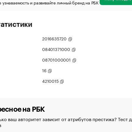
 узнаваемость и развивайте личный бренд на РБК
татистики
2016635720
08401371000
08701000001
16
4210015
есное на РБК
ко ваш авторитет зависит от атрибутов престижа? Тест д
в