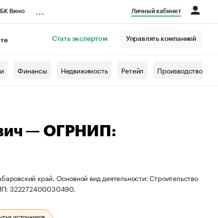
...
БК Вино
Личный кабинет
Стать экспертом
Управлять компанией
кте
азета
жи
Финансы
Недвижимость
Ретейл
Производство
вич — ОГРНИП:
абаровский край. Основной вид деятельности: Строительство
НИП: 322272400030490.
ытых источников.