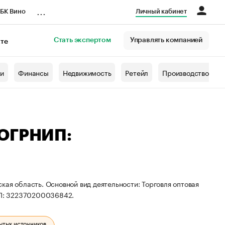
...
БК Вино
Личный кабинет
Стать экспертом
Управлять компанией
кте
азета
жи
Финансы
Недвижимость
Ретейл
Производство
 ОГРНИП:
кая область. Основной вид деятельности: Торговля оптовая
ИП: 322370200036842.
ытых источников.