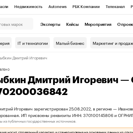
асли
Недвижимость
Autonews
РБК Компании
Телеканал
Р
К Курсы
РБК Life
Тренды
Визионеры
Национальные проекты
Эксперты
Кейсы
Мероприятия
О прое
онный клуб
Исследования
Кредитные рейтинги
Франшизы
Г
терия
IT и технологии
Малый бизнес
Маркетинг и прода
Проверка контрагентов
Политика
Экономика
Бизнес
ыбкин Дмитрий Игоревич
ы
ВЛЕНО
ыбкин Дмитрий Игоревич —
70200036842
итрий Игоревич зарегистрирован 25.08.2022, в регионе — Ивановс
ированная. ИП присвоены реквизиты ИНН: 370100145806 и ОГРН
ы из публичных государственных источников.
ия носит справочный характер и сгенерирована на основании данных из откр