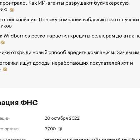
 проиграло. Как ИИ-агенты разрушают букмекерскую
рию
ют сильнейших. Почему компании избавляются от лучших
ников
к Wildberries резко нарастил кредиты селлерам до атак н
ики открыли новый способ вредить компаниям. Зачем им
оговики ищут доходы неработающих покупателей яхт и
р
рация ФНС
ации
20 октября 2022
го органа
3700
 налогового
Управление Федеральной налоговой службы 