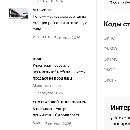
Повышайте
АНО «АИПР»
Почему московские зарядные
станции работают не в полную
Коды с
силу
Интервью
7 августа 2026
ОКПО
ОКАТО
ОКТМО
RICCHE
Клиентский сервис в
ОКФС
премиальной мебели: почему
продают не продавцы
ОКОГУ
Мнение эксперта
7 августа 2026
ООО ПРАВОВОЙ ЦЕНТР «ЭКСПЕРТ»
Интер
Как взыскать ущерб,
причиненный дропперами
Насколь
лидеро
Кейс
7 августа 2026