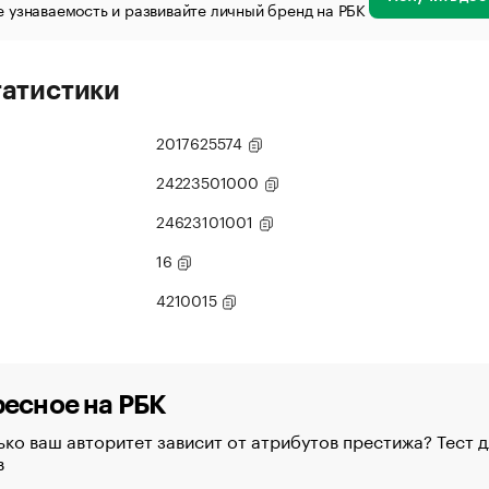
 узнаваемость и развивайте личный бренд на РБК
татистики
2017625574
24223501000
24623101001
16
4210015
есное на РБК
ко ваш авторитет зависит от атрибутов престижа? Тест д
в