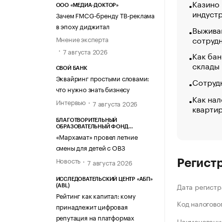
Казино
ООО «МЕДИА-ДОКТОР»
индуст
Зачем FMCG-бренду ТВ-реклама
в эпоху диджитал
Выжива
сотруд
Мнение эксперта
7 августа 2026
Как бан
склады
СВОЙ БАНК
Эквайринг простыми словами:
Сотрудн
что нужно знать бизнесу
Как нал
Интервью
7 августа 2026
кварти
БЛАГОТВОРИТЕЛЬНЫЙ
ОБРАЗОВАТЕЛЬНЫЙ ФОНД
«МАРХАМАТ»
«Мархамат» провел летние
смены для детей с ОВЗ
Новость
7 августа 2026
Регист
ИССЛЕДОВАТЕЛЬСКИЙ ЦЕНТР «АБП»
Дата регистр
(ABL)
Рейтинг как капитал: кому
Код налогово
принадлежит цифровая
репутация на платформах
Наименование