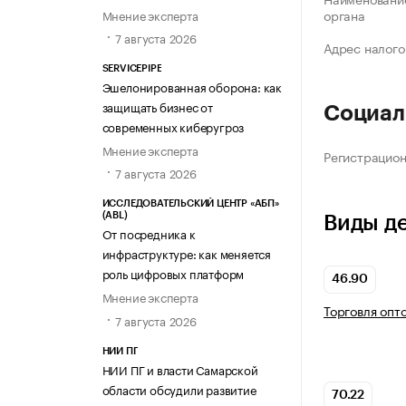
органа
Мнение эксперта
7 августа 2026
Адрес налого
SERVICEPIPE
Эшелонированная оборона: как
защищать бизнес от
Социал
современных киберугроз
Мнение эксперта
Регистрацио
7 августа 2026
ИССЛЕДОВАТЕЛЬСКИЙ ЦЕНТР «АБП»
(ABL)
Виды д
От посредника к
инфраструктуре: как меняется
роль цифровых платформ
46.90
Мнение эксперта
Торговля опт
7 августа 2026
НИИ ПГ
НИИ ПГ и власти Самарской
области обсудили развитие
70.22