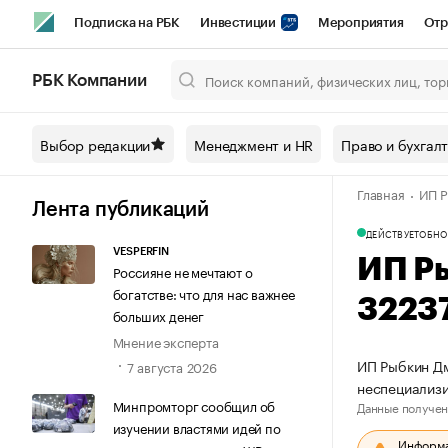
Подписка на РБК
Инвестиции
Мероприятия
Отр
Спорт
Школа управления РБК
РБК Образование
РБ
РБК Компании
Город
Стиль
Крипто
РБК Бизнес-среда
Дискусси
Выбор редакции
Менеджмент и HR
Право и бухгал
Спецпроекты СПб
Конференции СПб
Спецпроекты
Главная
ИП Р
Технологии и медиа
Финансы
Рынок наличной валют
Лента публикаций
ДЕЙСТВУЕТ
ОБНО
VESPERFIN
ИП Р
Россияне не мечтают о
богатстве: что для нас важнее
3223
больших денег
Мнение эксперта
ИП Рыбкин Дм
7 августа 2026
неспециализ
Минпромторг сообщил об
Данные получен
изучении властями идей по
Информац