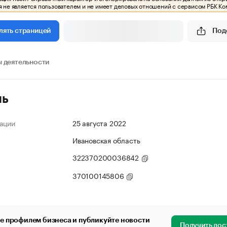
 не является пользователем и не имеет деловых отношений с сервисом РБК Ко
Под
лять страницей
 деятельности
ль
ации
25 августа 2022
Ивановская область
322370200036842
370100145806
е профилем бизнеса и публикуйте новости
Получить дос