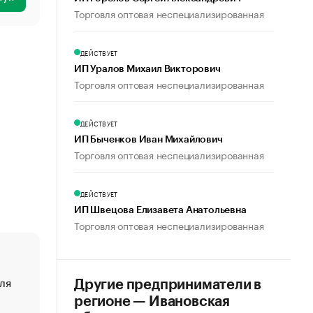
Торговля оптовая неспециализированная
ДЕЙСТВУЕТ
ИП Уралов Михаил Викторович
Торговля оптовая неспециализированная
ДЕЙСТВУЕТ
ИП Быченков Иван Михайлович
Торговля оптовая неспециализированная
ДЕЙСТВУЕТ
ИП Швецова Елизавета Анатольевна
Торговля оптовая неспециализированная
ля
«От спорта тело стареет иначе». Как живет глава ко
Другие предприниматели в
создавшей GTA
регионе — Ивановская