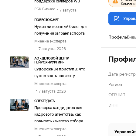
поддержке селлеров WB
Компания
РБК Бизнес
7 августа
Управ
ПОВЕСТОК.НЕТ
Нужен ли военный билет для
получения загранпаспорта
Профиль
Виды
Мнение эксперта
7 августа 2026
Профи
АО «ДЕЛОВОЙ ЦЕНТР
НЕЙРОХИРУРГИИ»
Судорожные приступы: что
Дата регистр
нужно знать пациенту
Мнение эксперта
Регион
7 августа 2026
ОГРНИП
СПЕКТРДАТА
ИНН
Проверка кандидатов для
кадрового агентства: как
повысить качество отбора
Мнение эксперта
Управляйт
7 августа 2026