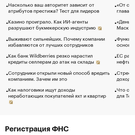
Насколько ваш авторитет зависит от
«От спо
атрибутов престижа? Тест для лидеров
глава к
Казино проиграло. Как ИИ-агенты
«Деньги
разрушают букмекерскую индустрию
Маск в 
Выживают сильнейших. Почему компании
Функции
избавляются от лучших сотрудников
основ э
Как банк Wildberries резко нарастил
ЕС раз
кредиты селлерам до атак на склады
нефти —
Сотрудники открыли новый способ вредить
Стресс 
компаниям. Зачем им это
доходов
Как налоговики ищут доходы
Что обв
неработающих покупателей яхт и квартир
для Tel
Регистрация ФНС