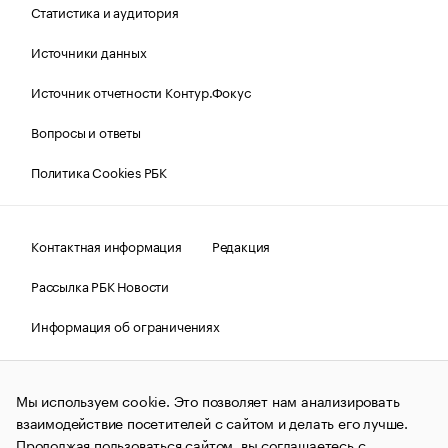
Статистика и аудитория
Источники данных
Источник отчетности Контур.Фокус
Вопросы и ответы
Политика Cookies РБК
Контактная информация
Редакция
Рассылка РБК Новости
Информация об ограничениях
Правовая информация
О соблюдении авторских прав
Мы используем cookie. Это позволяет нам анализировать
© АО «РОСБИЗНЕСКОНСАЛТИНГ»,
1995–2026.
Сообщения
и материалы информационного агентства «РБК»
взаимодействие посетителей с сайтом и делать его лучше.
(зарегистрировано Федеральной службой по надзору в сфере
Продолжая пользоваться сайтом, вы соглашаетесь с