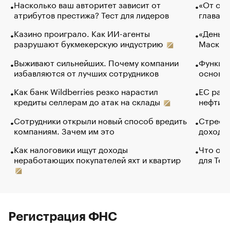
Насколько ваш авторитет зависит от
«От спо
атрибутов престижа? Тест для лидеров
глава к
Казино проиграло. Как ИИ-агенты
«Деньги
разрушают букмекерскую индустрию
Маск в 
Выживают сильнейших. Почему компании
Функции
избавляются от лучших сотрудников
основ э
Как банк Wildberries резко нарастил
ЕС раз
кредиты селлерам до атак на склады
нефти —
Сотрудники открыли новый способ вредить
Стресс 
компаниям. Зачем им это
доходов
Как налоговики ищут доходы
Что обв
неработающих покупателей яхт и квартир
для Tel
Регистрация ФНС