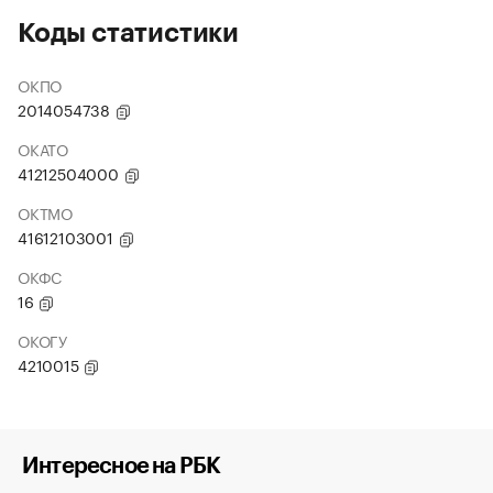
Коды статистики
ОКПО
2014054738
ОКАТО
41212504000
ОКТМО
41612103001
ОКФС
16
ОКОГУ
4210015
Интересное на РБК