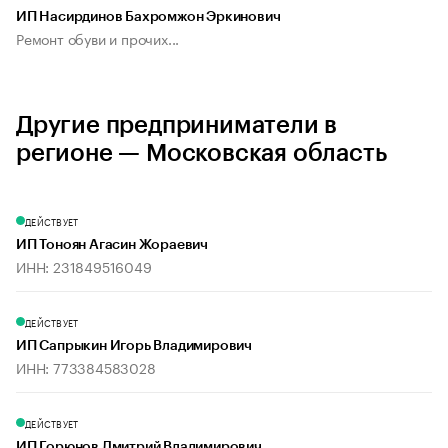
ИП Насирдинов Бахромжон Эркинович
Ремонт обуви и прочих...
Другие предприниматели в
регионе — Московская область
ДЕЙСТВУЕТ
ИП Тоноян Агасин Жораевич
ИНН: 231849516049
ДЕЙСТВУЕТ
ИП Сапрыкин Игорь Владимирович
ИНН: 773384583028
ДЕЙСТВУЕТ
ИП Горюнов Дмитрий Владимирович