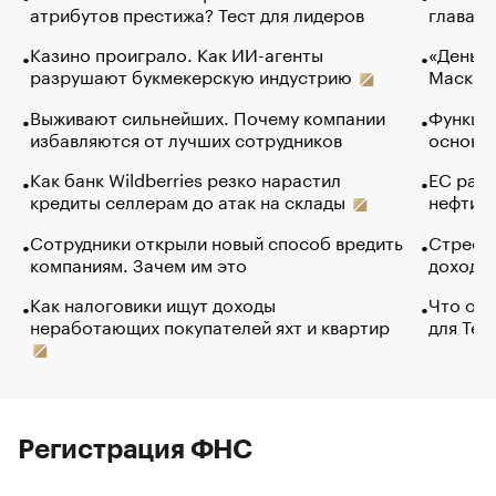
атрибутов престижа? Тест для лидеров
глава к
Казино проиграло. Как ИИ-агенты
«Деньги
разрушают букмекерскую индустрию
Маск в 
Выживают сильнейших. Почему компании
Функции
избавляются от лучших сотрудников
основ э
Как банк Wildberries резко нарастил
ЕС раз
кредиты селлерам до атак на склады
нефти —
Сотрудники открыли новый способ вредить
Стресс 
компаниям. Зачем им это
доходов
Как налоговики ищут доходы
Что обв
неработающих покупателей яхт и квартир
для Tel
Регистрация ФНС