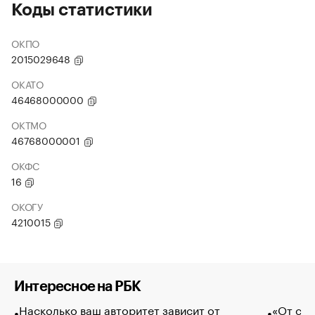
Коды статистики
ОКПО
2015029648
ОКАТО
46468000000
ОКТМО
46768000001
ОКФС
16
ОКОГУ
4210015
Интересное на РБК
Насколько ваш авторитет зависит от
«От спо