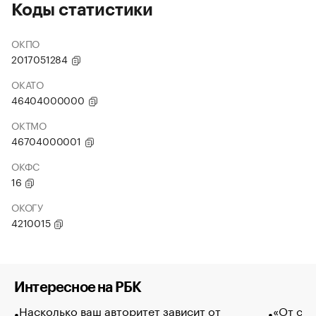
Коды статистики
ОКПО
2017051284
ОКАТО
46404000000
ОКТМО
46704000001
ОКФС
16
ОКОГУ
4210015
Интересное на РБК
Насколько ваш авторитет зависит от
«От спо