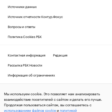
Источники данных
Источник отчетности Контур.Фокус
Вопросы и ответы
Политика Cookies РБК
Контактная информация
Редакция
Рассылка РБК Новости
Информация об ограничениях
Правовая информация
О соблюдении авторских прав
Мы используем cookie. Это позволяет нам анализировать
© АО «РОСБИЗНЕСКОНСАЛТИНГ»,
1995–2026.
Сообщения
и материалы информационного агентства «РБК»
взаимодействие посетителей с сайтом и делать его лучше.
(зарегистрировано Федеральной службой по надзору в сфере
Продолжая пользоваться сайтом, вы соглашаетесь с
связи, информационных технологий и массовых
использованием файлов cookie
и
политикой
коммуникаций (Роскомнадзор) 09.12.2015 за номером ИА