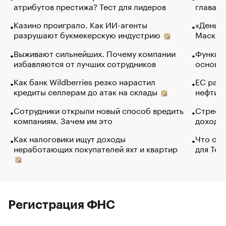
атрибутов престижа? Тест для лидеров
глава к
Казино проиграло. Как ИИ-агенты
«Деньги
разрушают букмекерскую индустрию
Маск в 
Выживают сильнейших. Почему компании
Функции
избавляются от лучших сотрудников
основ э
Как банк Wildberries резко нарастил
ЕС раз
кредиты селлерам до атак на склады
нефти —
Сотрудники открыли новый способ вредить
Стресс 
компаниям. Зачем им это
доходов
Как налоговики ищут доходы
Что обв
неработающих покупателей яхт и квартир
для Tel
Регистрация ФНС