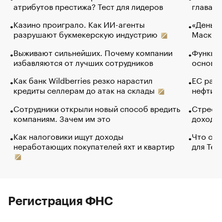
атрибутов престижа? Тест для лидеров
глава к
Казино проиграло. Как ИИ-агенты
«Деньги
разрушают букмекерскую индустрию
Маск в 
Выживают сильнейших. Почему компании
Функции
избавляются от лучших сотрудников
основ э
Как банк Wildberries резко нарастил
ЕС раз
кредиты селлерам до атак на склады
нефти —
Сотрудники открыли новый способ вредить
Стресс 
компаниям. Зачем им это
доходов
Как налоговики ищут доходы
Что обв
неработающих покупателей яхт и квартир
для Tel
Регистрация ФНС