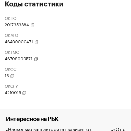
Коды статистики
ОКПО
2017353884
ОКАТО
46409000471
ОКТМО
46709000571
ОКФС
16
ОКОГУ
4210015
Интересное на РБК
Насколько ваш авторитет зависит от
«От спо