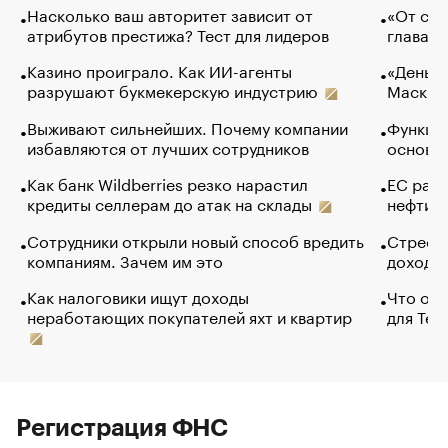
Насколько ваш авторитет зависит от
«От спо
атрибутов престижа? Тест для лидеров
глава к
Казино проиграло. Как ИИ-агенты
«Деньги
разрушают букмекерскую индустрию
Маск в 
Выживают сильнейших. Почему компании
Функции
избавляются от лучших сотрудников
основ э
Как банк Wildberries резко нарастил
ЕС раз
кредиты селлерам до атак на склады
нефти —
Сотрудники открыли новый способ вредить
Стресс 
компаниям. Зачем им это
доходов
Как налоговики ищут доходы
Что обв
неработающих покупателей яхт и квартир
для Tel
Регистрация ФНС