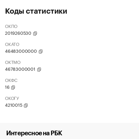
Коды статистики
ОКПО
2019260530
ОКАТО
46483000000
ОКТМО
46783000001
ОКФС
16
ОКОГУ
4210015
Интересное на РБК