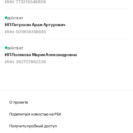
ИНН: 773319346806
ДЕЙСТВУЕТ
ИП Петросян Арам Артурович
ИНН: 501909358695
ДЕЙСТВУЕТ
ИП Поляхова Мария Александровна
ИНН: 362707862336
О проекте
Поделиться новостью на РБК
Получить пробный доступ