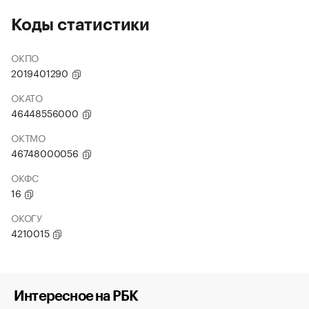
Коды статистики
ОКПО
2019401290
ОКАТО
46448556000
ОКТМО
46748000056
ОКФС
16
ОКОГУ
4210015
Интересное на РБК