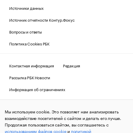
Источники данных
Источник отчетности Контур.Фокус
Вопросы и ответы
Политика Cookies РБК
Контактная информация
Редакция
Рассылка РБК Новости
Информация об ограничениях
Правовая информация
О соблюдении авторских прав
Мы используем cookie. Это позволяет нам анализировать
© АО «РОСБИЗНЕСКОНСАЛТИНГ»,
1995–2026.
Сообщения
и материалы информационного агентства «РБК»
взаимодействие посетителей с сайтом и делать его лучше.
(зарегистрировано Федеральной службой по надзору в сфере
Продолжая пользоваться сайтом, вы соглашаетесь с
связи, информационных технологий и массовых
использованием файлов cookie
и
политикой
коммуникаций (Роскомнадзор) 09.12.2015 за номером ИА