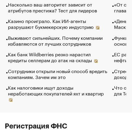
Насколько ваш авторитет зависит от
«От спо
атрибутов престижа? Тест для лидеров
глава к
Казино проиграло. Как ИИ-агенты
«Деньги
разрушают букмекерскую индустрию
Маск в 
Выживают сильнейших. Почему компании
Функции
избавляются от лучших сотрудников
основ э
Как банк Wildberries резко нарастил
ЕС раз
кредиты селлерам до атак на склады
нефти —
Сотрудники открыли новый способ вредить
Стресс 
компаниям. Зачем им это
доходов
Как налоговики ищут доходы
Что обв
неработающих покупателей яхт и квартир
для Tel
Регистрация ФНС