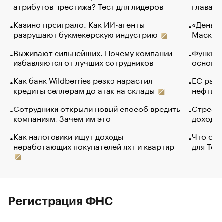
атрибутов престижа? Тест для лидеров
глава к
Казино проиграло. Как ИИ-агенты
«Деньги
разрушают букмекерскую индустрию
Маск в 
Выживают сильнейших. Почему компании
Функции
избавляются от лучших сотрудников
основ э
Как банк Wildberries резко нарастил
ЕС раз
кредиты селлерам до атак на склады
нефти —
Сотрудники открыли новый способ вредить
Стресс 
компаниям. Зачем им это
доходов
Как налоговики ищут доходы
Что обв
неработающих покупателей яхт и квартир
для Tel
Регистрация ФНС