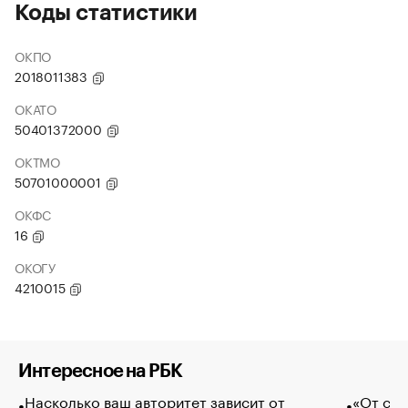
Коды статистики
ОКПО
2018011383
ОКАТО
50401372000
ОКТМО
50701000001
ОКФС
16
ОКОГУ
4210015
Интересное на РБК
Насколько ваш авторитет зависит от
«От спо