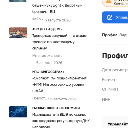
Компания
башен «SkyLight». Высотный
брендинг БЦ
Управ
Кейс
6 августа 2026
АНО ДПО «ЦРДНМ»
Тренер как ведущий: что делает
Профиль
Виды
тренера по-настоящему
сильным
Мнение эксперта
Профи
6 августа 2026
Дата регистр
НПФ «ИНГОССТРАХ»
«Эксперт РА» повысил рейтинг
Регион
«НПФ Ингосстрах» до уровня
ОГРНИП
ruAAA
Новость
6 августа 2026
ИНН
ВЫСШАЯ ШКОЛА ЭКОНОМИКИ
Исследователи ВШЭ показали,
как создавать регуляторную ДНК
Управляйт
напрямую