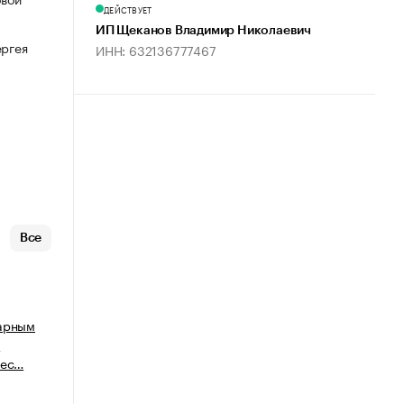
ДЕЙСТВУЕТ
ИП Щеканов Владимир Николаевич
ергея
ИНН: 632136777467
Все
варным
м
нес…