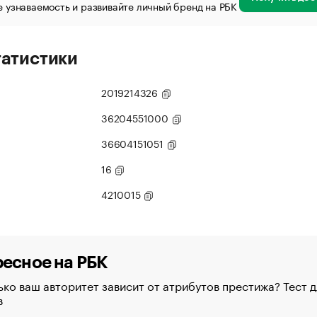
 узнаваемость и развивайте личный бренд на РБК
татистики
2019214326
36204551000
36604151051
16
4210015
есное на РБК
ко ваш авторитет зависит от атрибутов престижа? Тест д
в