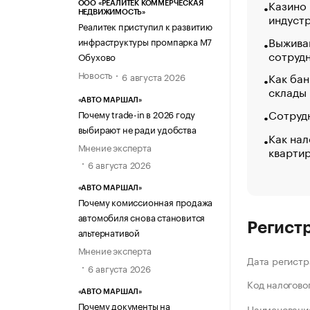
Казино
ООО «РЕАЛИТЕК КОММЕРЧЕСКАЯ
НЕДВИЖИМОСТЬ»
индуст
Реалитек приступил к развитию
Выжива
инфраструктуры промпарка М7
сотруд
Обухово
Новость
Как бан
6 августа 2026
склады
«АВТО МАРШАЛ»
Сотрудн
Почему trade-in в 2026 году
выбирают не ради удобства
Как нал
Мнение эксперта
кварти
6 августа 2026
«АВТО МАРШАЛ»
Почему комиссионная продажа
автомобиля снова становится
Регист
альтернативой
Мнение эксперта
Дата регистр
6 августа 2026
Код налогово
«АВТО МАРШАЛ»
Почему документы на
Наименование