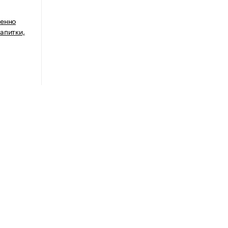
венно
апитки,