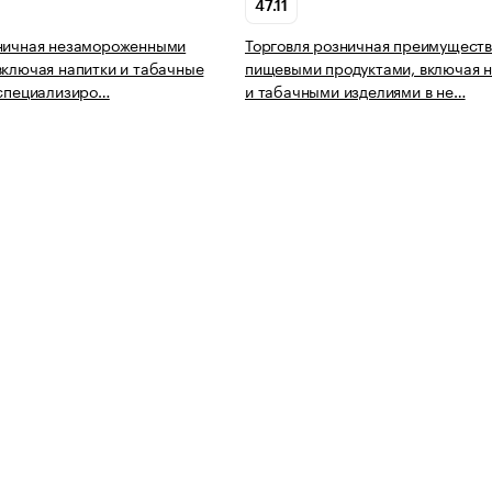
47.11
зничная незамороженными
Торговля розничная преимущест
включая напитки и табачные
пищевыми продуктами, включая н
еспециализиро…
и табачными изделиями в не…