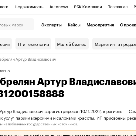
асли
Недвижимость
Autonews
РБК Компании
Телеканал
Р
К Курсы
РБК Life
Тренды
Визионеры
Национальные проекты
Эксперты
Кейсы
Мероприятия
О прое
онный клуб
Исследования
Кредитные рейтинги
Франшизы
Г
терия
IT и технологии
Малый бизнес
Маркетинг и прода
Проверка контрагентов
Политика
Экономика
Бизнес
абрелян Артур Владиславович
ы
ВЛЕНО
абрелян Артур Владиславов
31200158888
Артур Владиславович зарегистрирован 10.11.2022, в регионе — Са
х услуг парикмахерскими и салонами красоты. ИП присвоены ре
ы из публичных государственных источников.
ия носит справочный характер и сгенерирована на основании данных из откр