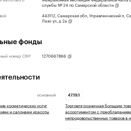
службы № 24 по Самарской области
вой
443112, Самарская обл, Управленческий п, С
Лазо ул, д 2а
ьные фонды
нный номер СФР
1270667866
еятельности
47.19.1
ОСНОВНОЙ
ие косметических услуг
Торговля розничная большим то
кими и салонами красоты
ассортиментом с преобладание
непродовольственных товаров в 