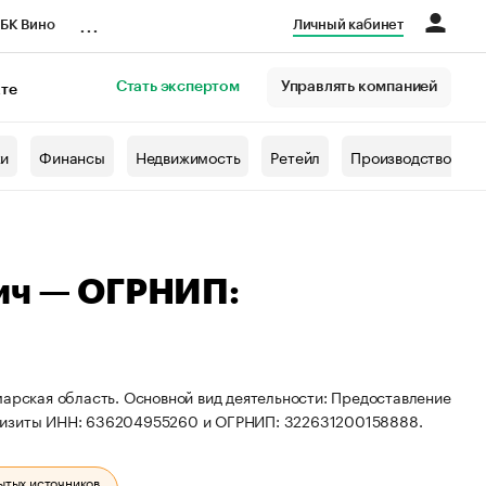
...
БК Вино
Личный кабинет
Стать экспертом
Управлять компанией
кте
азета
жи
Финансы
Недвижимость
Ретейл
Производство
ич — ОГРНИП:
марская область. Основной вид деятельности: Предоставление
квизиты ИНН: 636204955260 и ОГРНИП: 322631200158888.
ытых источников.