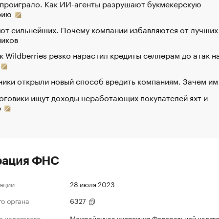
 проиграло. Как ИИ-агенты разрушают букмекерскую
рию
ют сильнейших. Почему компании избавляются от лучших
ников
к Wildberries резко нарастил кредиты селлерам до атак н
ики открыли новый способ вредить компаниям. Зачем им
оговики ищут доходы неработающих покупателей яхт и
р
рация ФНС
ации
28 июля 2023
го органа
6327
 налогового
Межрайонная инспекция Федеральной налог