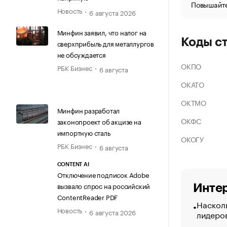
Повышайте
Новость
6 августа 2026
Минфин заявил, что налог на
Коды с
сверхприбыль для металлургов
не обсуждается
ОКПО
РБК Бизнес
6 августа
ОКАТО
ОКТМО
Минфин разработал
ОКФС
законопроект об акцизе на
импортную сталь
ОКОГУ
РБК Бизнес
6 августа
CONTENT AI
Отключение подписок Adobe
вызвало спрос на российский
Интер
ContentReader PDF
Насколь
Новость
6 августа 2026
лидеро