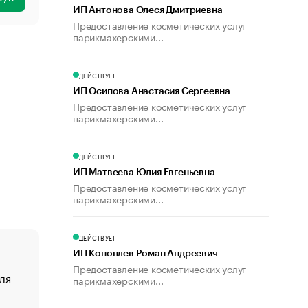
ИП Антонова Олеся Дмитриевна
Предоставление косметических услуг
парикмахерскими...
ДЕЙСТВУЕТ
ИП Осипова Анастасия Сергеевна
Предоставление косметических услуг
парикмахерскими...
ДЕЙСТВУЕТ
ИП Матвеева Юлия Евгеньевна
Предоставление косметических услуг
парикмахерскими...
ДЕЙСТВУЕТ
ИП Коноплев Роман Андреевич
Предоставление косметических услуг
ля
«От спорта тело стареет иначе». Как живет глава ко
парикмахерскими...
создавшей GTA