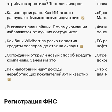
атрибутов престижа? Тест для лидеров
глава к
Казино проиграло. Как ИИ-агенты
«Деньги
разрушают букмекерскую индустрию
Маск в 
Выживают сильнейших. Почему компании
Функции
избавляются от лучших сотрудников
основ э
Как банк Wildberries резко нарастил
ЕС раз
кредиты селлерам до атак на склады
нефти —
Сотрудники открыли новый способ вредить
Стресс 
компаниям. Зачем им это
доходов
Как налоговики ищут доходы
Что обв
неработающих покупателей яхт и квартир
для Tel
Регистрация ФНС