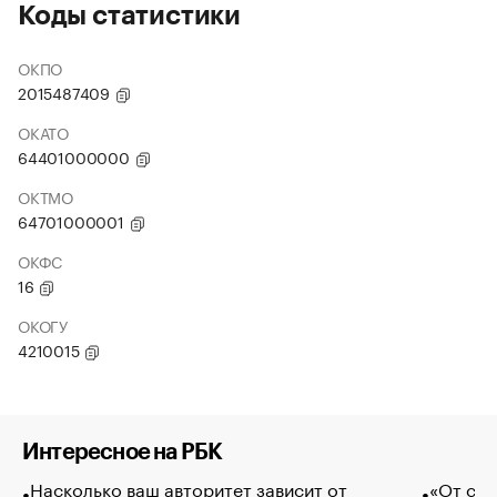
Коды статистики
ОКПО
2015487409
ОКАТО
64401000000
ОКТМО
64701000001
ОКФС
16
ОКОГУ
4210015
Интересное на РБК
Насколько ваш авторитет зависит от
«От спо