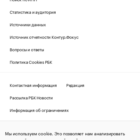
Статистика и аудитория
Источники данных
Источник отчетности Контур.Фокус
Вопросы и ответы
Политика Cookies РБК
Контактная информация
Редакция
Рассылка РБК Новости
Информация об ограничениях
Правовая информация
О соблюдении авторских прав
Мы используем cookie. Это позволяет нам анализировать
© АО «РОСБИЗНЕСКОНСАЛТИНГ»,
1995–2026.
Сообщения
и материалы информационного агентства «РБК»