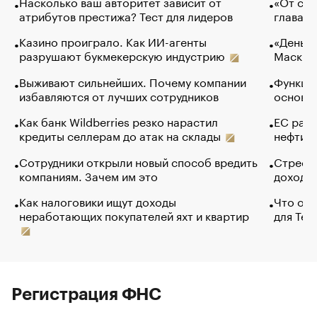
Насколько ваш авторитет зависит от
«От спо
атрибутов престижа? Тест для лидеров
глава к
Казино проиграло. Как ИИ-агенты
«Деньги
разрушают букмекерскую индустрию
Маск в 
Выживают сильнейших. Почему компании
Функции
избавляются от лучших сотрудников
основ э
Как банк Wildberries резко нарастил
ЕС раз
кредиты селлерам до атак на склады
нефти —
Сотрудники открыли новый способ вредить
Стресс 
компаниям. Зачем им это
доходов
Как налоговики ищут доходы
Что обв
неработающих покупателей яхт и квартир
для Tel
Регистрация ФНС