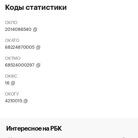
Коды статистики
ОКПО
2014086540
ОКАТО
68224870005
ОКТМО
68524000297
ОКФС
16
ОКОГУ
4210015
Интересное на РБК