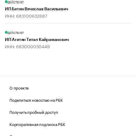
ДЕЙСТВУЕТ
ИП Бетин Вячеслав Васильевич
ИНН: 683100632687
ДЕЙСТВУЕТ
ИП Агитян Титал Кайраманович
ИНН: 683000030449
О проекте
Поделиться новостью на РБК
Получить пробный доступ
Корпоративная подписка РБК