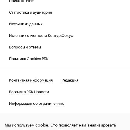
Поиск по ИНН
Статистика и аудитория
Источники данных
Источник отчетности Контур.Фокус
Вопросы и ответы
Политика Cookies РБК
Контактная информация
Редакция
Рассылка РБК Новости
Информация об ограничениях
Правовая информация
О соблюдении авторских прав
Мы используем cookie. Это позволяет нам анализировать
© АО «РОСБИЗНЕСКОНСАЛТИНГ»,
1995–2026.
Сообщения
и материалы информационного агентства «РБК»