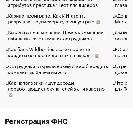
атрибутов престижа? Тест для лидеров
глава к
Казино проиграло. Как ИИ-агенты
«Деньги
разрушают букмекерскую индустрию
Маск в 
Выживают сильнейших. Почему компании
Функции
избавляются от лучших сотрудников
основ э
Как банк Wildberries резко нарастил
ЕС раз
кредиты селлерам до атак на склады
нефти —
Сотрудники открыли новый способ вредить
Стресс 
компаниям. Зачем им это
доходов
Как налоговики ищут доходы
Что обв
неработающих покупателей яхт и квартир
для Tel
Регистрация ФНС