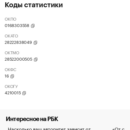
Коды статистики
ОКПО
0168303558
ОКАТО
28222838049
ОКТМО
28522000505
ОКФС
16
ОКОГУ
4210015
Интересное на РБК
Насколько ваш авторитет зависит от
«От спо