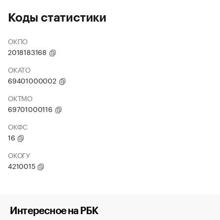
Коды статистики
ОКПО
2018183168
ОКАТО
69401000002
ОКТМО
69701000116
ОКФС
16
ОКОГУ
4210015
Интересное на РБК