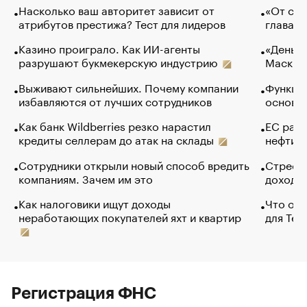
Насколько ваш авторитет зависит от
«От спо
атрибутов престижа? Тест для лидеров
глава к
Казино проиграло. Как ИИ-агенты
«Деньги
разрушают букмекерскую индустрию
Маск в 
Выживают сильнейших. Почему компании
Функции
избавляются от лучших сотрудников
основ э
Как банк Wildberries резко нарастил
ЕС раз
кредиты селлерам до атак на склады
нефти —
Сотрудники открыли новый способ вредить
Стресс 
компаниям. Зачем им это
доходов
Как налоговики ищут доходы
Что обв
неработающих покупателей яхт и квартир
для Tel
Регистрация ФНС