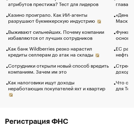
атрибутов престижа? Тест для лидеров
глава к
Казино проиграло. Как ИИ-агенты
«Деньги
разрушают букмекерскую индустрию
Маск в 
Выживают сильнейших. Почему компании
Функции
избавляются от лучших сотрудников
основ э
Как банк Wildberries резко нарастил
ЕС раз
кредиты селлерам до атак на склады
нефти —
Сотрудники открыли новый способ вредить
Стресс 
компаниям. Зачем им это
доходов
Как налоговики ищут доходы
Что обв
неработающих покупателей яхт и квартир
для Tel
Регистрация ФНС