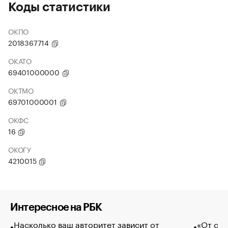
Коды статистики
ОКПО
2018367714
ОКАТО
69401000000
ОКТМО
69701000001
ОКФС
16
ОКОГУ
4210015
Интересное на РБК
Насколько ваш авторитет зависит от
«От спо