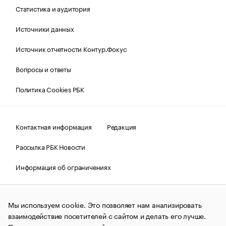
Статистика и аудитория
Источники данных
Источник отчетности Контур.Фокус
Вопросы и ответы
Политика Cookies РБК
Контактная информация
Редакция
Рассылка РБК Новости
Информация об ограничениях
Правовая информация
О соблюдении авторских прав
Мы используем cookie. Это позволяет нам анализировать
© АО «РОСБИЗНЕСКОНСАЛТИНГ»,
1995–2026.
Сообщения
и материалы информационного агентства «РБК»
взаимодействие посетителей с сайтом и делать его лучше.
(зарегистрировано Федеральной службой по надзору в сфере