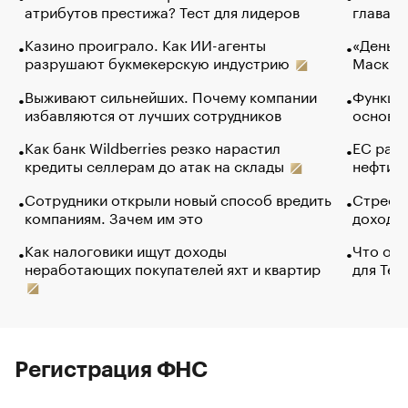
атрибутов престижа? Тест для лидеров
глава к
Казино проиграло. Как ИИ-агенты
«Деньги
разрушают букмекерскую индустрию
Маск в 
Выживают сильнейших. Почему компании
Функции
избавляются от лучших сотрудников
основ э
Как банк Wildberries резко нарастил
ЕС раз
кредиты селлерам до атак на склады
нефти —
Сотрудники открыли новый способ вредить
Стресс 
компаниям. Зачем им это
доходов
Как налоговики ищут доходы
Что обв
неработающих покупателей яхт и квартир
для Tel
Регистрация ФНС