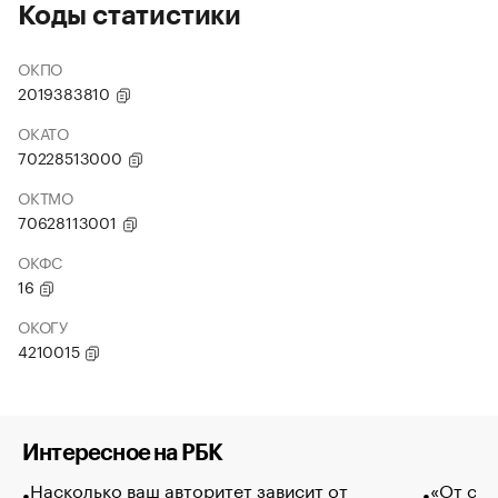
Коды статистики
ОКПО
2019383810
ОКАТО
70228513000
ОКТМО
70628113001
ОКФС
16
ОКОГУ
4210015
Интересное на РБК
Насколько ваш авторитет зависит от
«От спо