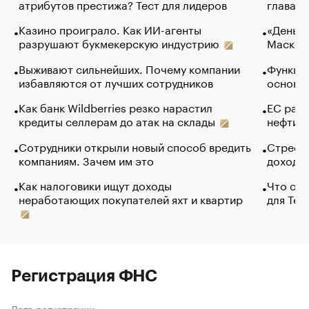
атрибутов престижа? Тест для лидеров
глава к
Казино проиграло. Как ИИ-агенты
«Деньги
разрушают букмекерскую индустрию
Маск в 
Выживают сильнейших. Почему компании
Функции
избавляются от лучших сотрудников
основ э
Как банк Wildberries резко нарастил
ЕС раз
кредиты селлерам до атак на склады
нефти —
Сотрудники открыли новый способ вредить
Стресс 
компаниям. Зачем им это
доходов
Как налоговики ищут доходы
Что обв
неработающих покупателей яхт и квартир
для Tel
Регистрация ФНС
Дата регистрации