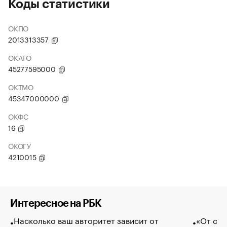
Коды статистики
ОКПО
2013313357
ОКАТО
45277595000
ОКТМО
45347000000
ОКФС
16
ОКОГУ
4210015
Интересное на РБК
Насколько ваш авторитет зависит от
«От спо