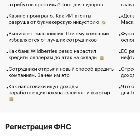
атрибутов престижа? Тест для лидеров
глава к
Казино проиграло. Как ИИ-агенты
«Деньги
разрушают букмекерскую индустрию
Маск в 
Выживают сильнейших. Почему компании
Функции
избавляются от лучших сотрудников
основ э
Как банк Wildberries резко нарастил
ЕС раз
кредиты селлерам до атак на склады
нефти —
Сотрудники открыли новый способ вредить
Стресс 
компаниям. Зачем им это
доходов
Как налоговики ищут доходы
Что обв
неработающих покупателей яхт и квартир
для Tel
Регистрация ФНС