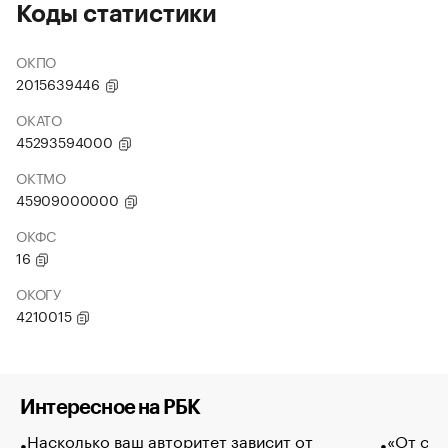
Коды статистики
ОКПО
2015639446
ОКАТО
45293594000
ОКТМО
45909000000
ОКФС
16
ОКОГУ
4210015
Интересное на РБК
Насколько ваш авторитет зависит от
«От спо