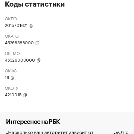
Коды статистики
ОКПО
2015701621
ОКАТО
45268588000
ОКТМО
45326000000
ОКФС
16
ОКОГУ
4210015
Интересное на РБК
Насколько ваш авторитет зависит от
«От спо