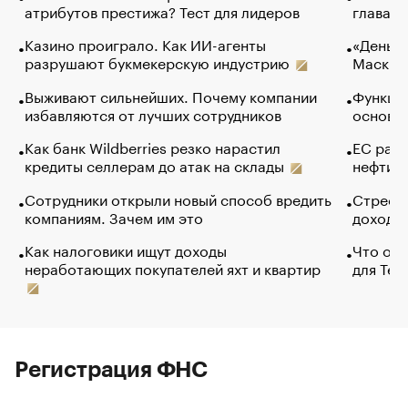
атрибутов престижа? Тест для лидеров
глава к
Казино проиграло. Как ИИ-агенты
«Деньги
разрушают букмекерскую индустрию
Маск в 
Выживают сильнейших. Почему компании
Функции
избавляются от лучших сотрудников
основ э
Как банк Wildberries резко нарастил
ЕС раз
кредиты селлерам до атак на склады
нефти —
Сотрудники открыли новый способ вредить
Стресс 
компаниям. Зачем им это
доходов
Как налоговики ищут доходы
Что обв
неработающих покупателей яхт и квартир
для Tel
Регистрация ФНС