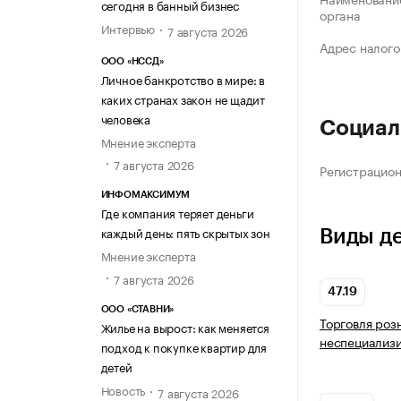
сегодня в банный бизнес
органа
Интервью
7 августа 2026
Адрес налого
ООО «НССД»
Личное банкротство в мире: в
каких странах закон не щадит
человека
Социал
Мнение эксперта
7 августа 2026
Регистрацио
ИНФОМАКСИМУМ
Где компания теряет деньги
каждый день: пять скрытых зон
Виды д
Мнение эксперта
7 августа 2026
47.19
ООО «СТАВНИ»
Торговля роз
Жилье на вырост: как меняется
неспециализ
подход к покупке квартир для
детей
Новость
7 августа 2026