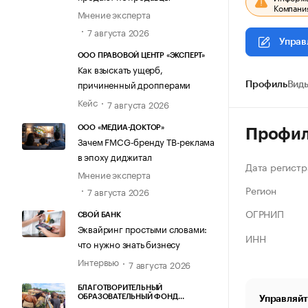
Компания
Мнение эксперта
7 августа 2026
Управ
ООО ПРАВОВОЙ ЦЕНТР «ЭКСПЕРТ»
Как взыскать ущерб,
причиненный дропперами
Профиль
Виды
Кейс
7 августа 2026
ООО «МЕДИА-ДОКТОР»
Профи
Зачем FMCG-бренду ТВ-реклама
в эпоху диджитал
Дата регистр
Мнение эксперта
Регион
7 августа 2026
ОГРНИП
СВОЙ БАНК
Эквайринг простыми словами:
ИНН
что нужно знать бизнесу
Интервью
7 августа 2026
БЛАГОТВОРИТЕЛЬНЫЙ
ОБРАЗОВАТЕЛЬНЫЙ ФОНД
Управляйт
«МАРХАМАТ»