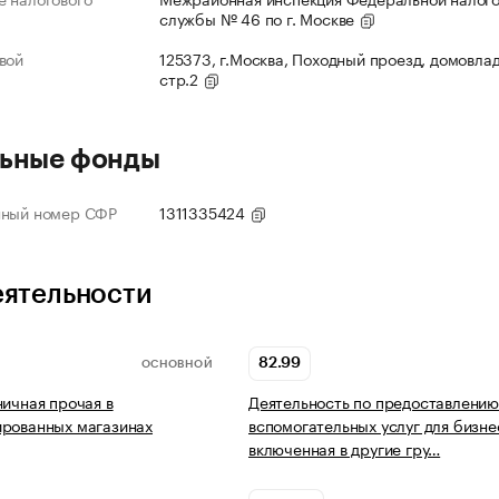
службы № 46 по г. Москве
вой
125373, г.Москва, Походный проезд, домовлад
стр.2
ьные фонды
нный номер СФР
1311335424
еятельности
82.99
ОСНОВНОЙ
ничная прочая в
Деятельность по предоставлению
ированных магазинах
вспомогательных услуг для бизне
включенная в другие гру…