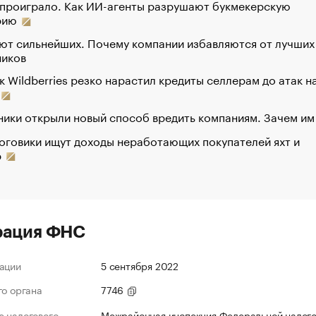
 проиграло. Как ИИ-агенты разрушают букмекерскую
рию
ют сильнейших. Почему компании избавляются от лучших
ников
к Wildberries резко нарастил кредиты селлерам до атак н
ики открыли новый способ вредить компаниям. Зачем им
оговики ищут доходы неработающих покупателей яхт и
р
рация ФНС
ации
5 сентября 2022
го органа
7746
 налогового
Межрайонная инспекция Федеральной налог