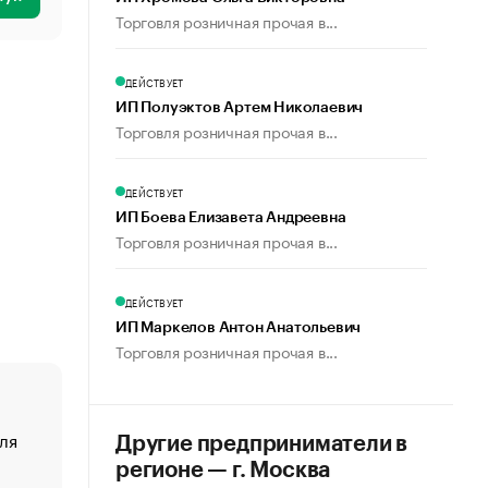
Торговля розничная прочая в...
ДЕЙСТВУЕТ
ИП Полуэктов Артем Николаевич
Торговля розничная прочая в...
ДЕЙСТВУЕТ
ИП Боева Елизавета Андреевна
Торговля розничная прочая в...
ДЕЙСТВУЕТ
ИП Маркелов Антон Анатольевич
Торговля розничная прочая в...
ля
«От спорта тело стареет иначе». Как живет глава ко
Другие предприниматели в
создавшей GTA
регионе — г. Москва