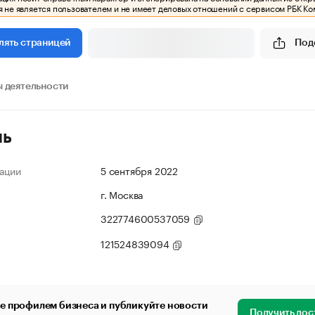
 не является пользователем и не имеет деловых отношений с сервисом РБК Ко
Под
лять страницей
 деятельности
ль
ации
5 сентября 2022
г. Москва
322774600537059
121524839094
е профилем бизнеса и публикуйте новости
Получить дос