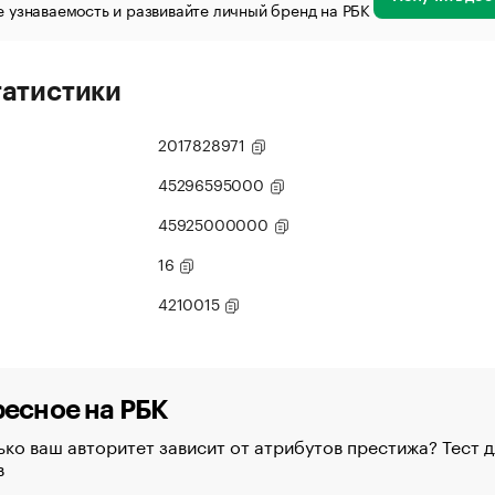
 узнаваемость и развивайте личный бренд на РБК
татистики
2017828971
45296595000
45925000000
16
4210015
есное на РБК
ко ваш авторитет зависит от атрибутов престижа? Тест д
в