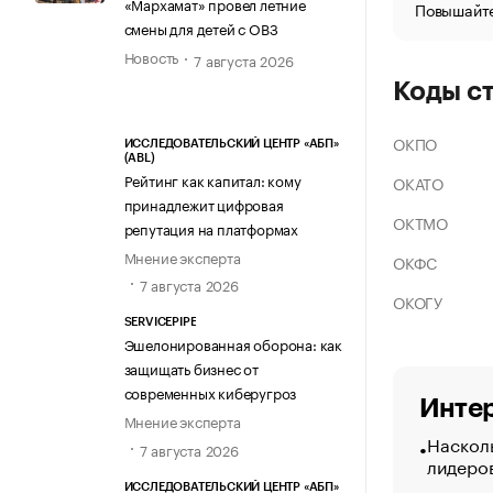
«Мархамат» провел летние
Повышайте
смены для детей с ОВЗ
Новость
7 августа 2026
Коды с
ОКПО
ИССЛЕДОВАТЕЛЬСКИЙ ЦЕНТР «АБП»
(ABL)
Рейтинг как капитал: кому
ОКАТО
принадлежит цифровая
ОКТМО
репутация на платформах
Мнение эксперта
ОКФС
7 августа 2026
ОКОГУ
SERVICEPIPE
Эшелонированная оборона: как
защищать бизнес от
современных киберугроз
Интер
Мнение эксперта
Насколь
7 августа 2026
лидеро
ИССЛЕДОВАТЕЛЬСКИЙ ЦЕНТР «АБП»