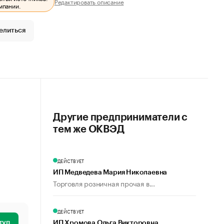
Редактировать описание
мпании.
елиться
Другие предприниматели с
тем же ОКВЭД
ДЕЙСТВУЕТ
ИП Медведева Мария Николаевна
Торговля розничная прочая в...
ДЕЙСТВУЕТ
туп
ИП Хромова Ольга Викторовна