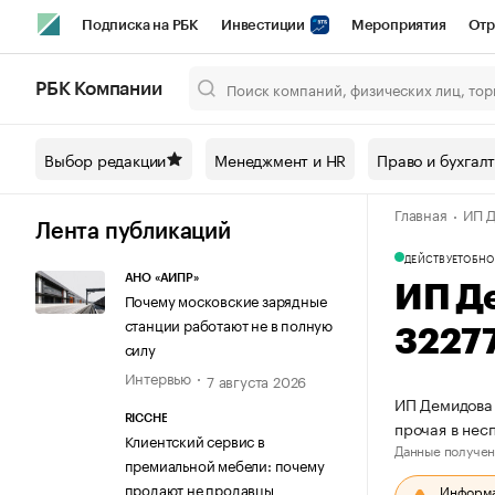
Подписка на РБК
Инвестиции
Мероприятия
Отр
Спорт
Школа управления РБК
РБК Образование
РБ
РБК Компании
Город
Стиль
Крипто
РБК Бизнес-среда
Дискусси
Выбор редакции
Менеджмент и HR
Право и бухгал
Спецпроекты СПб
Конференции СПб
Спецпроекты
Главная
ИП Д
Технологии и медиа
Финансы
Рынок наличной валют
Лента публикаций
ДЕЙСТВУЕТ
ОБНО
АНО «АИПР»
ИП Д
Почему московские зарядные
станции работают не в полную
3227
силу
Интервью
7 августа 2026
ИП Демидова 
RICCHE
прочая в нес
Клиентский сервис в
Данные получен
премиальной мебели: почему
продают не продавцы
Информац