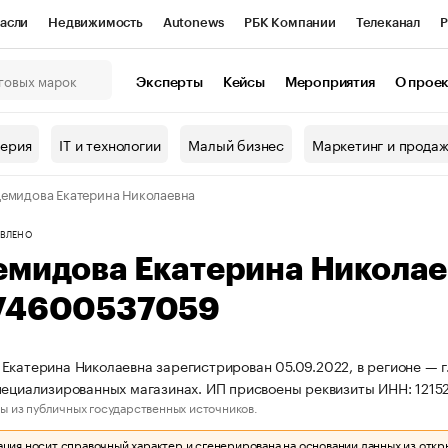
асли
Недвижимость
Autonews
РБК Компании
Телеканал
Р
К Курсы
РБК Life
Тренды
Визионеры
Национальные проекты
Эксперты
Кейсы
Мероприятия
О прое
онный клуб
Исследования
Кредитные рейтинги
Франшизы
Г
терия
IT и технологии
Малый бизнес
Маркетинг и прода
Проверка контрагентов
Политика
Экономика
Бизнес
емидова Екатерина Николаевна
ы
ВЛЕНО
емидова Екатерина Никола
74600537059
Екатерина Николаевна зарегистрирован 05.09.2022, в регионе — г.
пециализированных магазинах. ИП присвоены реквизиты ИНН: 12
ы из публичных государственных источников.
ия носит справочный характер и сгенерирована на основании данных из откр