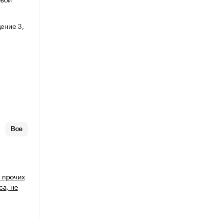
ение 3,
Все
 прочих
са, не