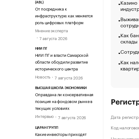
Казино
(ABL)
индуст
От посредника к
инфраструктуре: как меняется
Выжива
роль цифровых платформ
сотруд
Мнение эксперта
Как бан
7 августа 2026
склады
НИИ ПГ
Сотрудн
НИИ ПГ и власти Самарской
Как нал
области обсудили развитие
кварти
исторического центра
Новость
7 августа 2026
ВЫСШАЯ ШКОЛА ЭКОНОМИКИ
Оправдана ли консервативная
позиция на фондовом рынке в
Регист
текущих условиях
Интервью
Дата регистр
7 августа 2026
Код налогово
ЦАРАН ГРУПП
Какие инвесторы приходят
Наименование