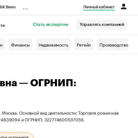
...
БК Вино
Личный кабинет
Стать экспертом
Управлять компанией
кте
азета
жи
Финансы
Недвижимость
Ретейл
Производство
евна — ОГРНИП:
 Москва. Основной вид деятельности: Торговля розничная
1524839094 и ОГРНИП: 322774600537059.
ытых источников.