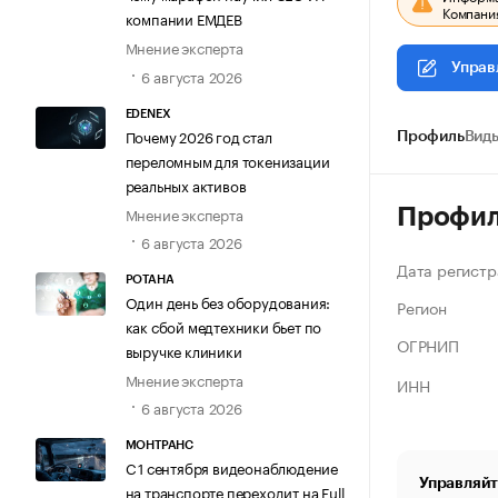
Компания
компании ЕМДЕВ
Мнение эксперта
Управ
6 августа 2026
EDENEX
Почему 2026 год стал
Профиль
Виды
переломным для токенизации
реальных активов
Мнение эксперта
Профи
6 августа 2026
Дата регистр
РОТАНА
Один день без оборудования:
Регион
как сбой медтехники бьет по
ОГРНИП
выручке клиники
Мнение эксперта
ИНН
6 августа 2026
МОНТРАНС
С 1 сентября видеонаблюдение
Управляйт
на транспорте переходит на Full