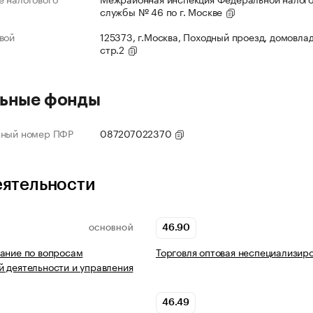
службы № 46 по г. Москве
вой
125373, г.Москва, Походный проезд, домовлад
стр.2
ьные фонды
нный номер ПФР
087207022370
еятельности
46.90
ОСНОВНОЙ
ание по вопросам
Торговля оптовая неспециализир
 деятельности и управления
46.49