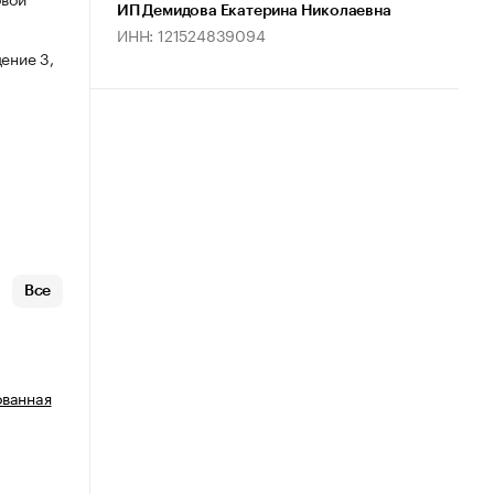
ИП Демидова Екатерина Николаевна
ИНН: 121524839094
ение 3,
Все
ованная