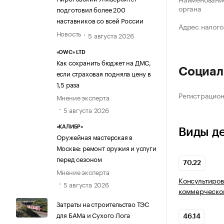
органа
подготовил более 200
наставников со всей России
Адрес налого
Новость
5 августа 2026
«OWC» LTD
Как сохранить бюджет на ДМС,
Социал
если страховая подняла цену в
1,5 раза
Регистрацио
Мнение эксперта
5 августа 2026
«КАЛИБР»
Виды д
Оружейная мастерская в
Москве: ремонт оружия и услуги
перед сезоном
70.22
Мнение эксперта
Консультиров
5 августа 2026
коммерческой
Затраты на строительство ТЭС
для БАМа и Сухого Лога
46.14