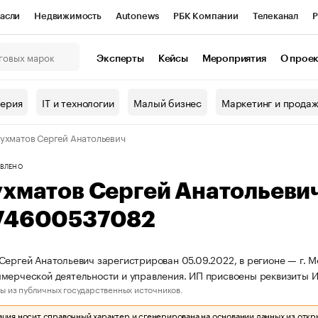
асли
Недвижимость
Autonews
РБК Компании
Телеканал
Р
К Курсы
РБК Life
Тренды
Визионеры
Национальные проекты
Эксперты
Кейсы
Мероприятия
О прое
онный клуб
Исследования
Кредитные рейтинги
Франшизы
Г
терия
IT и технологии
Малый бизнес
Маркетинг и прода
Проверка контрагентов
Политика
Экономика
Бизнес
ухматов Сергей Анатольевич
ы
ВЛЕНО
ухматов Сергей Анатольеви
74600537082
Сергей Анатольевич зарегистрирован 05.09.2022, в регионе — г. М
мерческой деятельности и управления. ИП присвоены реквизиты
ы из публичных государственных источников.
ия носит справочный характер и сгенерирована на основании данных из откр