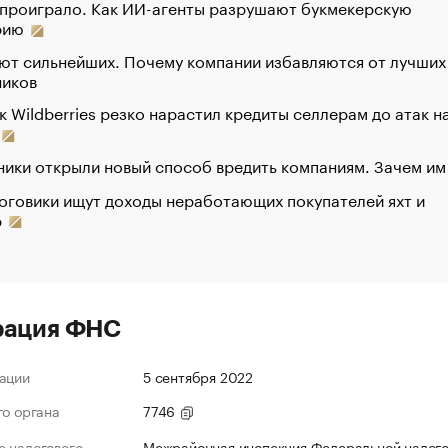
 проиграло. Как ИИ-агенты разрушают букмекерскую
рию
ют сильнейших. Почему компании избавляются от лучших
ников
к Wildberries резко нарастил кредиты селлерам до атак н
ики открыли новый способ вредить компаниям. Зачем им
оговики ищут доходы неработающих покупателей яхт и
р
рация ФНС
ации
5 сентября 2022
го органа
7746
 налогового
Межрайонная инспекция Федеральной налог