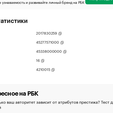
 узнаваемость и развивайте личный бренд на РБК
татистики
2017830259
45277571000
45338000000
16
4210015
есное на РБК
ко ваш авторитет зависит от атрибутов престижа? Тест д
в