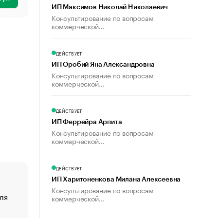
ИП Максимов Николай Николаевич
Консультирование по вопросам
коммерческой...
ДЕЙСТВУЕТ
ИП Оробий Яна Александровна
Консультирование по вопросам
коммерческой...
ДЕЙСТВУЕТ
ИП Феррейра Арпита
Консультирование по вопросам
коммерческой...
ДЕЙСТВУЕТ
ИП Харитоненкова Милана Алексеевна
Консультирование по вопросам
ля
«От спорта тело стареет иначе». Как живет глава ко
коммерческой...
создавшей GTA