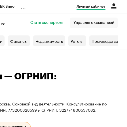
...
БК Вино
Личный кабинет
Стать экспертом
Управлять компанией
кте
азета
жи
Финансы
Недвижимость
Ретейл
Производство
ч — ОГРНИП:
осква. Основной вид деятельности: Консультирование по
 ИНН: 773200328599 и ОГРНИП: 322774600537082.
ытых источников.