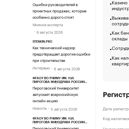
Казино
Ошибки руководителей в
индуст
проектных продажах, которые
Выжива
особенно дорого стоят
сотруд
Мнение эксперта
Как бан
6 августа 2026
склады
STENKIN.PRO
Сотрудн
Как технический надзор
предотвращает дорогие ошибки
Как нал
при строительстве
кварти
Интервью
6 августа 2026
ФГАОУ ВО РНИМУ ИМ. Н.И.
ПИРОГОВА МИНЗДРАВА РОССИИ
(ПИРОГОВСКИЙ УНИВЕРСИТЕТ)
Пироговский Университет
запускает всероссийскую
Регист
онлайн-акцию
Новость
Дата регистр
5 августа 2026
Код налогово
ФГАОУ ВО РНИМУ ИМ. Н.И.
ПИРОГОВА МИНЗДРАВА РОССИИ
(ПИРОГОВСКИЙ УНИВЕРСИТЕТ)
Пироговский Университет
Наименование