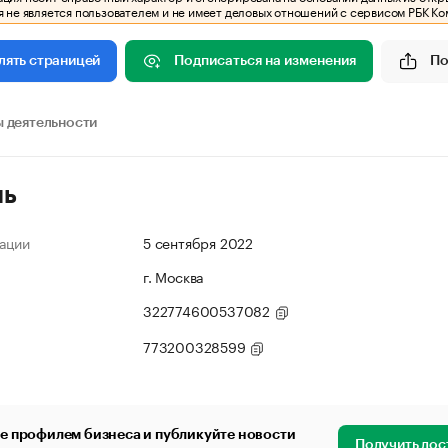
 не является пользователем и не имеет деловых отношений с сервисом РБК Ко
Подписаться на изменения
По
лять страницей
 деятельности
ль
ации
5 сентября 2022
г. Москва
322774600537082
773200328599
е профилем бизнеса и публикуйте новости
Получить дос