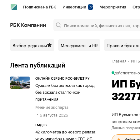
Подписка на РБК
Инвестиции
Мероприятия
Отр
Спорт
Школа управления РБК
РБК Образование
РБ
РБК Компании
Город
Стиль
Крипто
РБК Бизнес-среда
Дискусси
Выбор редакции
Менеджмент и HR
Право и бухгал
Спецпроекты СПб
Конференции СПб
Спецпроекты
Главная
ИП Б
Технологии и медиа
Финансы
Рынок наличной валют
Лента публикаций
ДЕЙСТВУЕТ
ОБНО
ОНЛАЙН СЕРВИС РОС-БИЛЕТ РУ
ИП Б
Суздаль без рельсов: как город
без вокзала стал точкой
3227
притяжения
Мнение эксперта
ИП Бухматов 
6 августа 2026
вопросам ком
ЕМДЕВ
Данные получен
42 километра до нового релиза:
чему марафон научил СЕО ИТ-
Информац