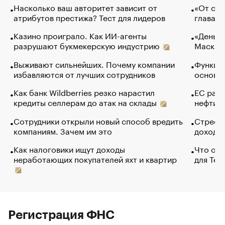
Насколько ваш авторитет зависит от
«От спо
атрибутов престижа? Тест для лидеров
глава к
Казино проиграло. Как ИИ-агенты
«Деньги
разрушают букмекерскую индустрию
Маск в 
Выживают сильнейших. Почему компании
Функции
избавляются от лучших сотрудников
основ э
Как банк Wildberries резко нарастил
ЕС раз
кредиты селлерам до атак на склады
нефти —
Сотрудники открыли новый способ вредить
Стресс 
компаниям. Зачем им это
доходов
Как налоговики ищут доходы
Что обв
неработающих покупателей яхт и квартир
для Tel
Регистрация ФНС