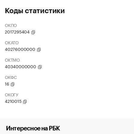
Коды статистики
ОКПО
2017295404
ОКАТО
40276000000
ОКТМО
40340000000
ОКФС
16
ОКОГУ
4210015
Интересное на РБК