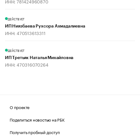
ИНН: 781424960870
ДЕЙСТВУЕТ
ИП Ниязбаева Рухсора Ахмадалиевна
ИНН: 470513613311
ДЕЙСТВУЕТ
ИП Третьяк Наталья Михайловна
ИНН: 470316070264
О проекте
Поделиться новостью на РБК
Получить пробный доступ