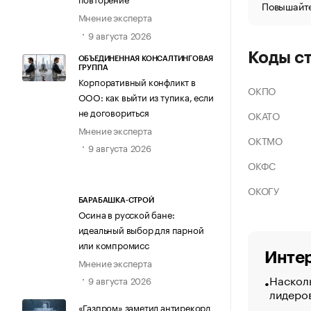
Повышайте
Мнение эксперта
9 августа 2026
Коды с
ОБЪЕДИНЕННАЯ КОНСАЛТИНГОВАЯ
ГРУППА
Корпоративный конфликт в
ОКПО
ООО: как выйти из тупика, если
не договориться
ОКАТО
Мнение эксперта
ОКТМО
9 августа 2026
ОКФС
ОКОГУ
БАРАБАШКА-СТРОЙ
Осина в русской бане:
идеальный выбор для парной
или компромисс
Интер
Мнение эксперта
Насколь
9 августа 2026
лидеро
«Газпром» заметил антирекорд