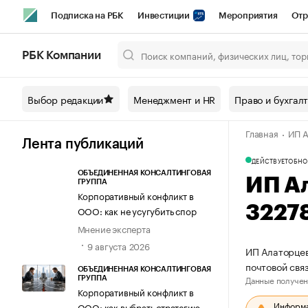
Подписка на РБК
Инвестиции
Мероприятия
Отр
Спорт
Школа управления РБК
РБК Образование
РБ
РБК Компании
Город
Стиль
Крипто
РБК Бизнес-среда
Дискусси
Выбор редакции
Менеджмент и HR
Право и бухгал
Спецпроекты СПб
Конференции СПб
Спецпроекты
Главная
ИП А
Технологии и медиа
Финансы
Рынок наличной валют
Лента публикаций
ДЕЙСТВУЕТ
ОБНО
ОБЪЕДИНЕННАЯ КОНСАЛТИНГОВАЯ
ИП А
ГРУППА
Корпоративный конфликт в
3227
ООО: как не усугубить спор
Мнение эксперта
9 августа 2026
ИП Алаторцев
почтовой свя
ОБЪЕДИНЕННАЯ КОНСАЛТИНГОВАЯ
Данные получен
ГРУППА
Корпоративный конфликт в
Информац
ООО: как выбрать стратегию