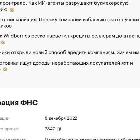
 проиграло. Как ИИ-агенты разрушают букмекерскую
рию
ют сильнейших. Почему компании избавляются от лучших
ников
к Wildberries резко нарастил кредиты селлерам до атак н
ики открыли новый способ вредить компаниям. Зачем им
оговики ищут доходы неработающих покупателей яхт и
р
рация ФНС
ации
8 декабря 2022
го органа
7847
 налогового
Межрайонная инспекция Федеральной налог