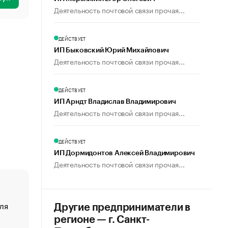
Деятельность почтовой связи прочая...
ДЕЙСТВУЕТ
ИП Быковский Юрий Михайлович
Деятельность почтовой связи прочая...
ДЕЙСТВУЕТ
ИП Арндт Владислав Владимирович
Деятельность почтовой связи прочая...
ДЕЙСТВУЕТ
ИП Дормидонтов Алексей Владимирович
Деятельность почтовой связи прочая...
ля
«От спорта тело стареет иначе». Как живет глава ко
Другие предприниматели в
создавшей GTA
регионе — г. Санкт-