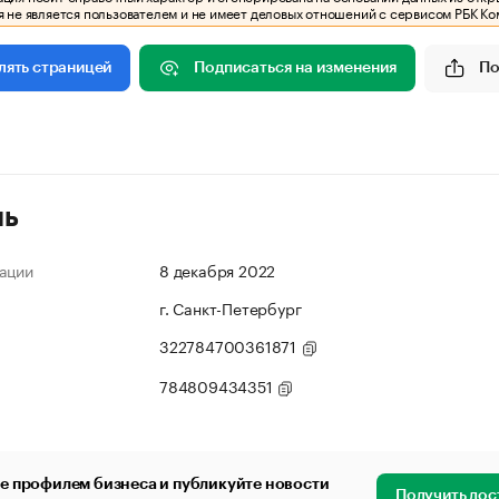
 не является пользователем и не имеет деловых отношений с сервисом РБК Ко
Подписаться на изменения
По
лять страницей
ль
ации
8 декабря 2022
г. Санкт-Петербург
322784700361871
784809434351
е профилем бизнеса и публикуйте новости
Получить дос