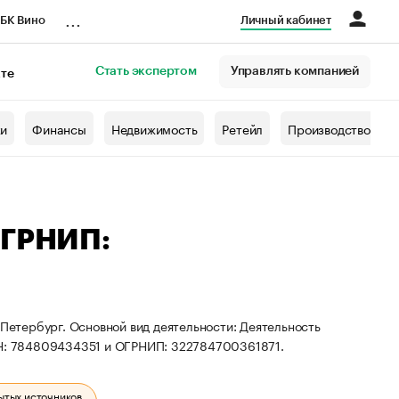
...
БК Вино
Личный кабинет
Стать экспертом
Управлять компанией
кте
азета
жи
Финансы
Недвижимость
Ретейл
Производство
ОГРНИП:
-Петербург. Основной вид деятельности: Деятельность
ИНН: 784809434351 и ОГРНИП: 322784700361871.
ытых источников.