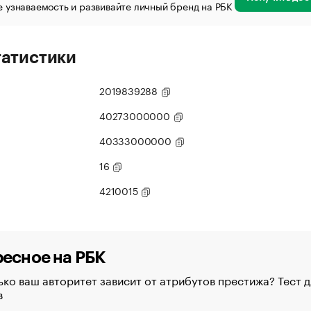
 узнаваемость и развивайте личный бренд на РБК
татистики
2019839288
40273000000
40333000000
16
4210015
есное на РБК
ко ваш авторитет зависит от атрибутов престижа? Тест д
в