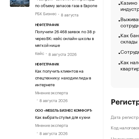
Казино
по объему запасов газа в Европе
индуст
РБК Бизнес
8 августа
Выжива
сотруд
НЕФТЕТРАФИК
Получили 26 468 заявок по 38 р
Как бан
через ВК: кейс онлайн-школы в
склады
мягкой нише
Сотрудн
Кейс
8 августа 2026
Как нал
НЕФТЕТРАФИК
кварти
Как получить клиентов на
спецтехнику: находим лиды в
интернете
Мнение эксперта
8 августа 2026
Регист
ООО «МЕБЕЛЬ БИЗНЕС КОМФОРТ»
Дата регистр
Как выбрать стулья для кухни
Мнение эксперта
Код налогово
8 августа 2026
Наименование