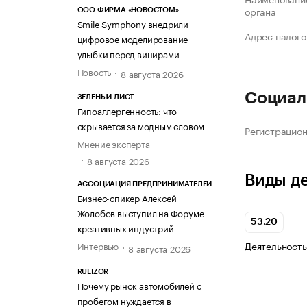
органа
ООО ФИРМА «НОВОСТОМ»
Smile Symphony внедрили
Адрес налого
цифровое моделирование
улыбки перед винирами
Новость
8 августа 2026
Социал
ЗЕЛЁНЫЙ ЛИСТ
Гипоаллергенность: что
скрывается за модным словом
Регистрацио
Мнение эксперта
8 августа 2026
Виды д
АССОЦИАЦИЯ ПРЕДПРИНИМАТЕЛЕЙ
Бизнес-спикер Алексей
Жолобов выступил на Форуме
53.20
креативных индустрий
Деятельность
Интервью
8 августа 2026
RULIZOR
Почему рынок автомобилей с
пробегом нуждается в