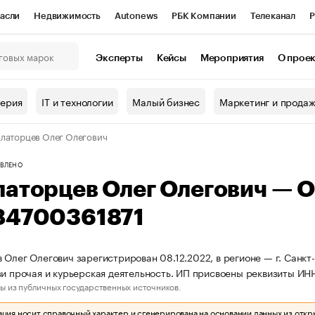
асли
Недвижимость
Autonews
РБК Компании
Телеканал
Р
К Курсы
РБК Life
Тренды
Визионеры
Национальные проекты
Эксперты
Кейсы
Мероприятия
О прое
онный клуб
Исследования
Кредитные рейтинги
Франшизы
Г
терия
IT и технологии
Малый бизнес
Маркетинг и прода
Проверка контрагентов
Политика
Экономика
Бизнес
латорцев Олег Олегович
ы
ВЛЕНО
латорцев Олег Олегович — 
84700361871
 Олег Олегович зарегистрирован 08.12.2022, в регионе — г. Санкт
зи прочая и курьерская деятельность. ИП присвоены реквизиты 
ы из публичных государственных источников.
ия носит справочный характер и сгенерирована на основании данных из откр