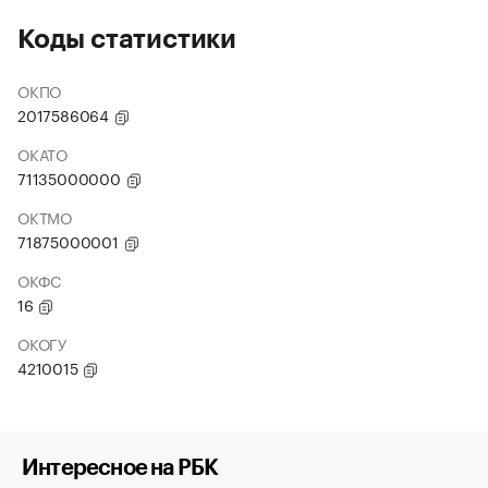
Коды статистики
ОКПО
2017586064
ОКАТО
71135000000
ОКТМО
71875000001
ОКФС
16
ОКОГУ
4210015
Интересное на РБК