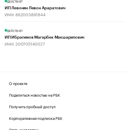
ДЕЙСТВУЕТ
ИП Левонян Левон Араратович
ИНН: 862003861844
ДЕЙСТВУЕТ
ИП Ибрагимов Магарбек Макшарипович
ИНН: 200705140027
О проекте
Поделиться новостью на РБК
Получить пробный доступ
Корпоративная подписка РБК
Стать экспертом