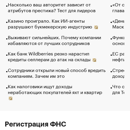
Насколько ваш авторитет зависит от
«От спо
атрибутов престижа? Тест для лидеров
глава к
Казино проиграло. Как ИИ-агенты
«Деньги
разрушают букмекерскую индустрию
Маск в 
Выживают сильнейших. Почему компании
Функции
избавляются от лучших сотрудников
основ э
Как банк Wildberries резко нарастил
ЕС раз
кредиты селлерам до атак на склады
нефти —
Сотрудники открыли новый способ вредить
Стресс 
компаниям. Зачем им это
доходов
Как налоговики ищут доходы
Что обв
неработающих покупателей яхт и квартир
для Tel
Регистрация ФНС