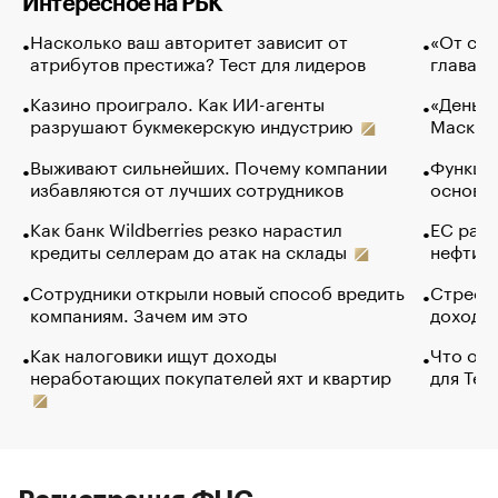
Интересное на РБК
Насколько ваш авторитет зависит от
«От спо
атрибутов престижа? Тест для лидеров
глава к
Казино проиграло. Как ИИ-агенты
«Деньги
разрушают букмекерскую индустрию
Маск в 
Выживают сильнейших. Почему компании
Функции
избавляются от лучших сотрудников
основ э
Как банк Wildberries резко нарастил
ЕС раз
кредиты селлерам до атак на склады
нефти —
Сотрудники открыли новый способ вредить
Стресс 
компаниям. Зачем им это
доходов
Как налоговики ищут доходы
Что обв
неработающих покупателей яхт и квартир
для Tel