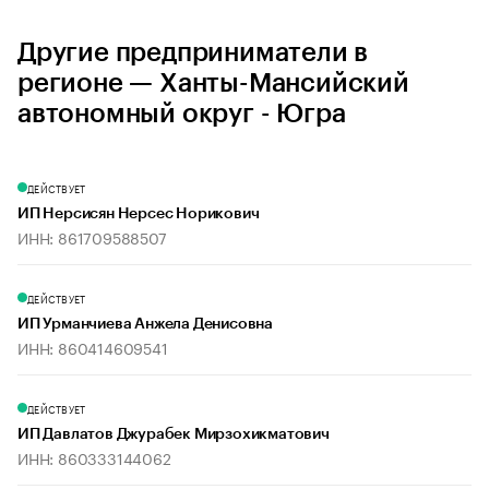
Другие предприниматели в
регионе — Ханты-Мансийский
автономный округ - Югра
ДЕЙСТВУЕТ
ИП Нерсисян Нерсес Норикович
ИНН: 861709588507
ДЕЙСТВУЕТ
ИП Урманчиева Анжела Денисовна
ИНН: 860414609541
ДЕЙСТВУЕТ
ИП Давлатов Джурабек Мирзохикматович
ИНН: 860333144062