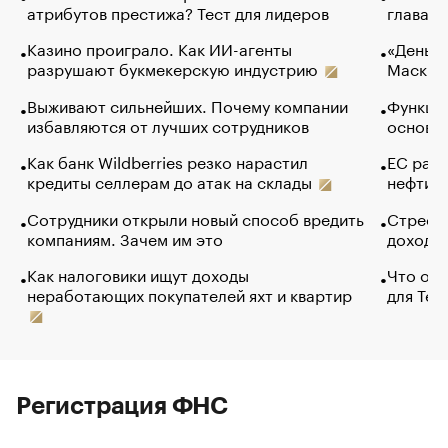
атрибутов престижа? Тест для лидеров
глава к
Казино проиграло. Как ИИ-агенты
«Деньги
разрушают букмекерскую индустрию
Маск в 
Выживают сильнейших. Почему компании
Функции
избавляются от лучших сотрудников
основ э
Как банк Wildberries резко нарастил
ЕС раз
кредиты селлерам до атак на склады
нефти —
Сотрудники открыли новый способ вредить
Стресс 
компаниям. Зачем им это
доходов
Как налоговики ищут доходы
Что обв
неработающих покупателей яхт и квартир
для Tel
Регистрация ФНС