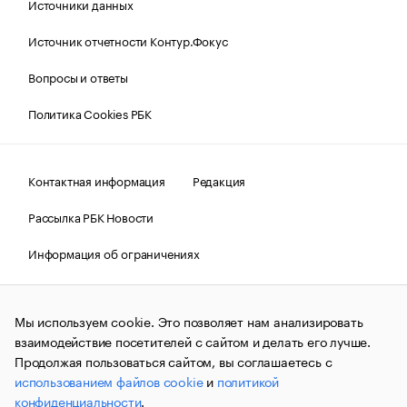
Источники данных
Источник отчетности Контур.Фокус
Вопросы и ответы
Политика Cookies РБК
Контактная информация
Редакция
Рассылка РБК Новости
Информация об ограничениях
Правовая информация
О соблюдении авторских прав
Мы используем cookie. Это позволяет нам анализировать
© АО «РОСБИЗНЕСКОНСАЛТИНГ»,
1995–2026.
Сообщения
и материалы информационного агентства «РБК»
взаимодействие посетителей с сайтом и делать его лучше.
(зарегистрировано Федеральной службой по надзору в сфере
Продолжая пользоваться сайтом, вы соглашаетесь с
связи, информационных технологий и массовых
использованием файлов cookie
и
политикой
коммуникаций (Роскомнадзор) 09.12.2015 за номером ИА
№ФС77-63848) сопровождаются пометкой «РБК». Отдельные
конфиденциальности
.