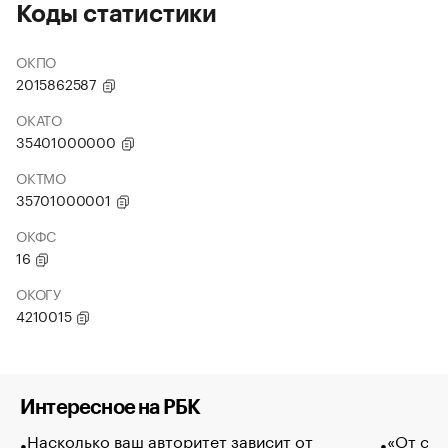
Коды статистики
ОКПО
2015862587
ОКАТО
35401000000
ОКТМО
35701000001
ОКФС
16
ОКОГУ
4210015
Интересное на РБК
Насколько ваш авторитет зависит от
«От спо