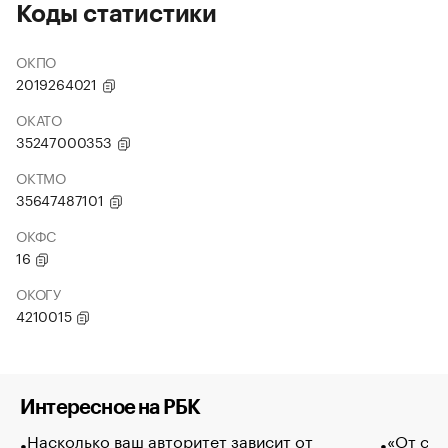
Коды статистики
ОКПО
2019264021
ОКАТО
35247000353
ОКТМО
35647487101
ОКФС
16
ОКОГУ
4210015
Интересное на РБК
Насколько ваш авторитет зависит от
«От спо