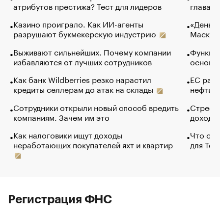
атрибутов престижа? Тест для лидеров
глава к
Казино проиграло. Как ИИ-агенты
«Деньги
разрушают букмекерскую индустрию
Маск в 
Выживают сильнейших. Почему компании
Функции
избавляются от лучших сотрудников
основ э
Как банк Wildberries резко нарастил
ЕС раз
кредиты селлерам до атак на склады
нефти —
Сотрудники открыли новый способ вредить
Стресс 
компаниям. Зачем им это
доходов
Как налоговики ищут доходы
Что обв
неработающих покупателей яхт и квартир
для Tel
Регистрация ФНС