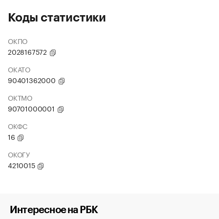
Коды статистики
ОКПО
2028167572
ОКАТО
90401362000
ОКТМО
90701000001
ОКФС
16
ОКОГУ
4210015
Интересное на РБК