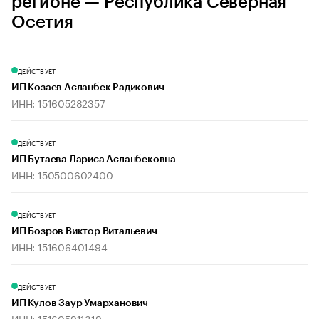
регионе — Республика Северная
Осетия
ДЕЙСТВУЕТ
ИП Козаев Асланбек Радикович
ИНН: 151605282357
ДЕЙСТВУЕТ
ИП Бутаева Лариса Асланбековна
ИНН: 150500602400
ДЕЙСТВУЕТ
ИП Бозров Виктор Витальевич
ИНН: 151606401494
ДЕЙСТВУЕТ
ИП Кулов Заур Умарханович
ИНН: 151605911319