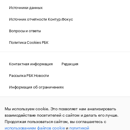
Источники данных
Источник отчетности Контур.Фокус
Вопросы и ответы
Политика Cookies РБК
Контактная информация
Редакция
Рассылка РБК Новости
Информация об ограничениях
Правовая информация
О соблюдении авторских прав
Мы используем cookie. Это позволяет нам анализировать
© АО «РОСБИЗНЕСКОНСАЛТИНГ»,
1995–2026.
Сообщения
и материалы информационного агентства «РБК»
взаимодействие посетителей с сайтом и делать его лучше.
(зарегистрировано Федеральной службой по надзору в сфере
Продолжая пользоваться сайтом, вы соглашаетесь с
связи, информационных технологий и массовых
использованием файлов cookie
и
политикой
коммуникаций (Роскомнадзор) 09.12.2015 за номером ИА