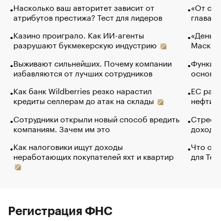
Насколько ваш авторитет зависит от
«От спо
атрибутов престижа? Тест для лидеров
глава к
Казино проиграло. Как ИИ-агенты
«Деньги
разрушают букмекерскую индустрию
Маск в 
Выживают сильнейших. Почему компании
Функции
избавляются от лучших сотрудников
основ э
Как банк Wildberries резко нарастил
ЕС раз
кредиты селлерам до атак на склады
нефти —
Сотрудники открыли новый способ вредить
Стресс 
компаниям. Зачем им это
доходов
Как налоговики ищут доходы
Что обв
неработающих покупателей яхт и квартир
для Tel
Регистрация ФНС