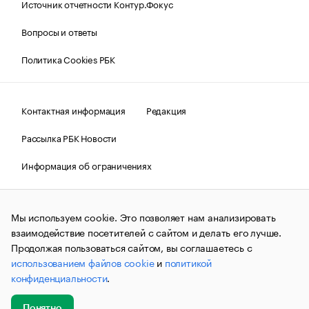
Источник отчетности Контур.Фокус
Вопросы и ответы
Политика Cookies РБК
Контактная информация
Редакция
Рассылка РБК Новости
Информация об ограничениях
Правовая информация
О соблюдении авторских прав
Мы используем cookie. Это позволяет нам анализировать
© АО «РОСБИЗНЕСКОНСАЛТИНГ»,
1995–2026.
Сообщения
и материалы информационного агентства «РБК»
взаимодействие посетителей с сайтом и делать его лучше.
(зарегистрировано Федеральной службой по надзору в сфере
Продолжая пользоваться сайтом, вы соглашаетесь с
связи, информационных технологий и массовых
использованием файлов cookie
и
политикой
коммуникаций (Роскомнадзор) 09.12.2015 за номером ИА
№ФС77-63848) сопровождаются пометкой «РБК». Отдельные
конфиденциальности
.
публикации могут содержать информацию,
не предназначенную для пользователей
до 18 лет.
companycardsfeedback@rbc.ru
Понятно