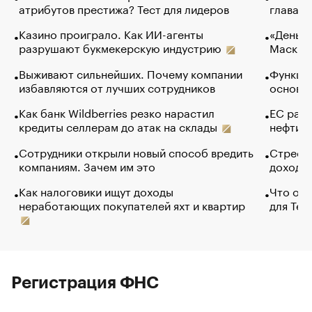
атрибутов престижа? Тест для лидеров
глава к
Казино проиграло. Как ИИ-агенты
«Деньги
разрушают букмекерскую индустрию
Маск в 
Выживают сильнейших. Почему компании
Функции
избавляются от лучших сотрудников
основ э
Как банк Wildberries резко нарастил
ЕС раз
кредиты селлерам до атак на склады
нефти —
Сотрудники открыли новый способ вредить
Стресс 
компаниям. Зачем им это
доходов
Как налоговики ищут доходы
Что обв
неработающих покупателей яхт и квартир
для Tel
Регистрация ФНС