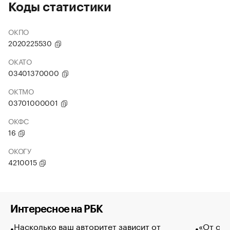
Коды статистики
ОКПО
2020225530
ОКАТО
03401370000
ОКТМО
03701000001
ОКФС
16
ОКОГУ
4210015
Интересное на РБК
Насколько ваш авторитет зависит от
«От спо