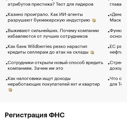
атрибутов престижа? Тест для лидеров
глава к
Казино проиграло. Как ИИ-агенты
«Деньги
разрушают букмекерскую индустрию
Маск в 
Выживают сильнейших. Почему компании
Функции
избавляются от лучших сотрудников
основ э
Как банк Wildberries резко нарастил
ЕС раз
кредиты селлерам до атак на склады
нефти —
Сотрудники открыли новый способ вредить
Стресс 
компаниям. Зачем им это
доходов
Как налоговики ищут доходы
Что обв
неработающих покупателей яхт и квартир
для Tel
Регистрация ФНС