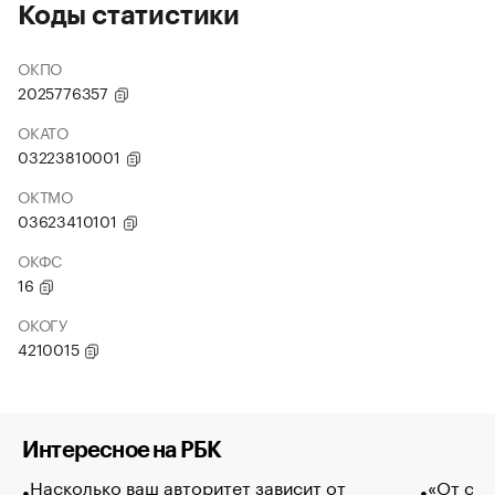
Коды статистики
ОКПО
2025776357
ОКАТО
03223810001
ОКТМО
03623410101
ОКФС
16
ОКОГУ
4210015
Интересное на РБК
Насколько ваш авторитет зависит от
«От спо