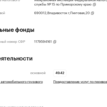
службы № 15 по Приморскому краю
вой
690012,Владивосток г,Пихтовая,20
ьные фонды
нный номер СФР
1179594161
еятельности
49.42
ОСНОВНОЙ
 автомобильного грузового
Предоставление услуг по перево
овая неспециализированная