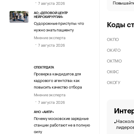
Повышайте
7 августа 2026
АО «ДЕЛОВОЙ ЦЕНТР
НЕЙРОХИРУРГИИ»
Судорожные приступы: что
Коды с
нужно знать пациенту
Мнение эксперта
ОКПО
7 августа 2026
ОКАТО
ОКТМО
СПЕКТРДАТА
ОКФС
Проверка кандидатов для
кадрового агентства: как
ОКОГУ
повысить качество отбора
Мнение эксперта
7 августа 2026
Интер
АНО «АИПР»
Почему московские зарядные
Насколь
станции работают не в полную
лидеро
силу