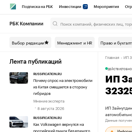
Подписка на РБК
Инвестиции
Мероприятия
Отр
Спорт
Школа управления РБК
РБК Образование
РБ
РБК Компании
Город
Стиль
Крипто
РБК Бизнес-среда
Дискусси
Выбор редакции
Менеджмент и HR
Право и бухгал
Спецпроекты СПб
Конференции СПб
Спецпроекты
Главная
ИП З
Технологии и медиа
Финансы
Рынок наличной валют
Лента публикаций
ДЕЙСТВУЕТ
ОБНО
RUSSIFICATION.RU
ИП З
Почему спрос на электромобили
из Китая смещается в сторону
3232
гибридов
Мнение эксперта
ИП Зайнутдин
8 августа 2026
автомобильно
RUSSIFICATION.RU
Данные получен
Как Volkswagen вернулся на
российский рынок без единого
Информац