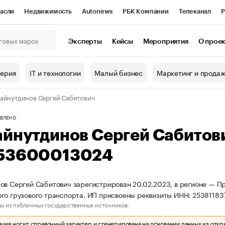
асли
Недвижимость
Autonews
РБК Компании
Телеканал
Р
К Курсы
РБК Life
Тренды
Визионеры
Национальные проекты
Эксперты
Кейсы
Мероприятия
О прое
онный клуб
Исследования
Кредитные рейтинги
Франшизы
Г
терия
IT и технологии
Малый бизнес
Маркетинг и прода
Проверка контрагентов
Политика
Экономика
Бизнес
айнутдинов Сергей Сабитович
ы
ВЛЕНО
айнутдинов Сергей Сабитов
53600013024
ов Сергей Сабитович зарегистрирован 20.02.2023, в регионе — Пр
го грузового транспорта. ИП присвоены реквизиты ИНН: 253811
ы из публичных государственных источников.
ия носит справочный характер и сгенерирована на основании данных из откр