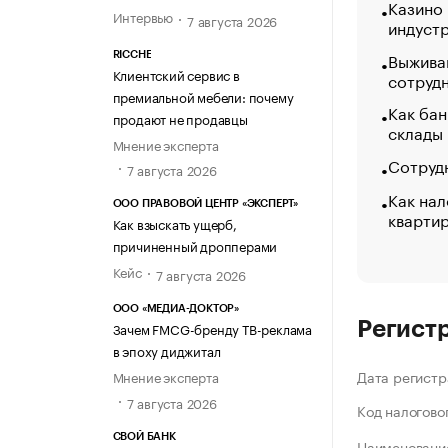
Казино
Интервью
7 августа 2026
индуст
Выжива
RICCHE
Клиентский сервис в
сотруд
премиальной мебели: почему
Как бан
продают не продавцы
склады
Мнение эксперта
Сотрудн
7 августа 2026
Как нал
ООО ПРАВОВОЙ ЦЕНТР «ЭКСПЕРТ»
кварти
Как взыскать ущерб,
причиненный дропперами
Кейс
7 августа 2026
ООО «МЕДИА-ДОКТОР»
Регист
Зачем FMCG-бренду ТВ-реклама
в эпоху диджитал
Дата регистр
Мнение эксперта
7 августа 2026
Код налогово
СВОЙ БАНК
Наименование