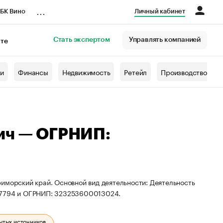
...
БК Вино
Личный кабинет
Стать экспертом
Управлять компанией
кте
азета
жи
Финансы
Недвижимость
Ретейл
Производство
ич — ОГРНИП:
иморский край. Основной вид деятельности: Деятельность
837794 и ОГРНИП: 323253600013024.
ытых источников.