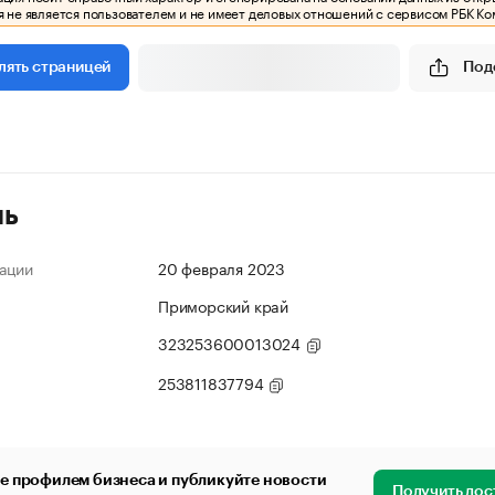
 не является пользователем и не имеет деловых отношений с сервисом РБК Ко
Под
лять страницей
ль
ации
20 февраля 2023
Приморский край
323253600013024
253811837794
е профилем бизнеса и публикуйте новости
Получить дос