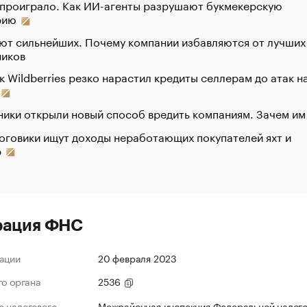
 проиграло. Как ИИ-агенты разрушают букмекерскую
рию
ют сильнейших. Почему компании избавляются от лучших
ников
к Wildberries резко нарастил кредиты селлерам до атак н
ики открыли новый способ вредить компаниям. Зачем им
оговики ищут доходы неработающих покупателей яхт и
р
рация ФНС
ации
20 февраля 2023
го органа
2536
 налогового
Межрайонная инспекция Федеральной налог