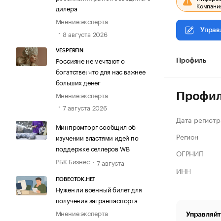
Компания
дилера
Мнение эксперта
Управ
8 августа 2026
VESPERFIN
Россияне не мечтают о
Профиль
богатстве: что для нас важнее
больших денег
Мнение эксперта
Профи
7 августа 2026
Дата регистр
Минпромторг сообщил об
Регион
изучении властями идей по
поддержке селлеров WB
ОГРНИП
РБК Бизнес
7 августа
ИНН
ПОВЕСТОК.НЕТ
Нужен ли военный билет для
получения загранпаспорта
Мнение эксперта
Управляйт