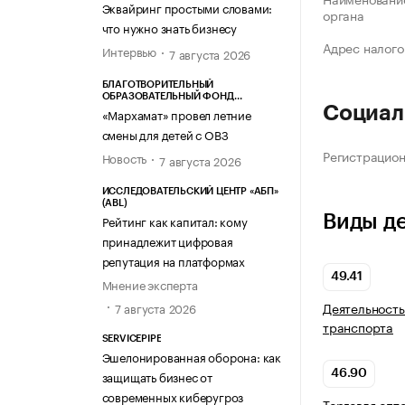
Эквайринг простыми словами:
органа
что нужно знать бизнесу
Адрес налого
Интервью
7 августа 2026
БЛАГОТВОРИТЕЛЬНЫЙ
ОБРАЗОВАТЕЛЬНЫЙ ФОНД
Социал
«МАРХАМАТ»
«Мархамат» провел летние
смены для детей с ОВЗ
Регистрацио
Новость
7 августа 2026
ИССЛЕДОВАТЕЛЬСКИЙ ЦЕНТР «АБП»
(ABL)
Виды д
Рейтинг как капитал: кому
принадлежит цифровая
репутация на платформах
49.41
Мнение эксперта
Деятельность
7 августа 2026
транспорта
SERVICEPIPE
Эшелонированная оборона: как
защищать бизнес от
46.90
современных киберугроз
Торговля опт