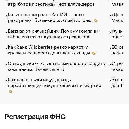
атрибутов престижа? Тест для лидеров
глава к
Казино проиграло. Как ИИ-агенты
«Деньги
разрушают букмекерскую индустрию
Маск в 
Выживают сильнейших. Почему компании
Функции
избавляются от лучших сотрудников
основ э
Как банк Wildberries резко нарастил
ЕС раз
кредиты селлерам до атак на склады
нефти —
Сотрудники открыли новый способ вредить
Стресс 
компаниям. Зачем им это
доходов
Как налоговики ищут доходы
Что обв
неработающих покупателей яхт и квартир
для Tel
Регистрация ФНС