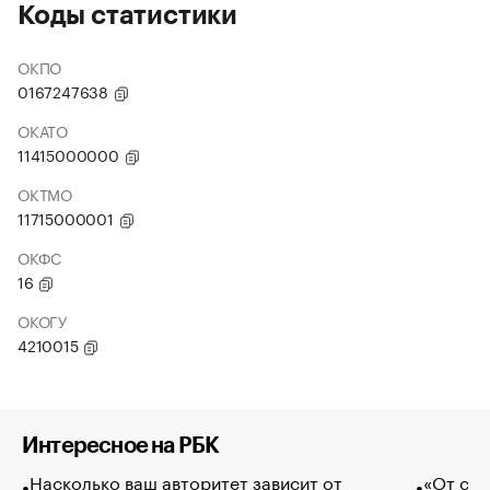
Коды статистики
ОКПО
0167247638
ОКАТО
11415000000
ОКТМО
11715000001
ОКФС
16
ОКОГУ
4210015
Интересное на РБК
Насколько ваш авторитет зависит от
«От спо