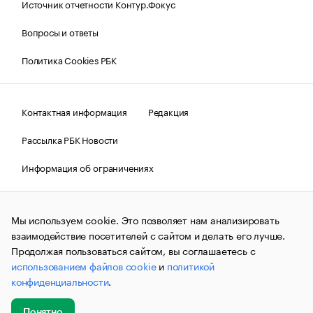
Источник отчетности Контур.Фокус
Вопросы и ответы
Политика Cookies РБК
Контактная информация
Редакция
Рассылка РБК Новости
Информация об ограничениях
Правовая информация
О соблюдении авторских прав
Мы используем cookie. Это позволяет нам анализировать
© АО «РОСБИЗНЕСКОНСАЛТИНГ»,
1995–2026.
Сообщения
и материалы информационного агентства «РБК»
взаимодействие посетителей с сайтом и делать его лучше.
(зарегистрировано Федеральной службой по надзору в сфере
Продолжая пользоваться сайтом, вы соглашаетесь с
связи, информационных технологий и массовых
использованием файлов cookie
и
политикой
коммуникаций (Роскомнадзор) 09.12.2015 за номером ИА
№ФС77-63848) сопровождаются пометкой «РБК». Отдельные
конфиденциальности
.
публикации могут содержать информацию,
не предназначенную для пользователей
до 18 лет.
companycardsfeedback@rbc.ru
Понятно