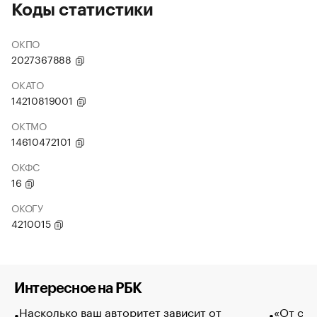
Коды статистики
ОКПО
2027367888
ОКАТО
14210819001
ОКТМО
14610472101
ОКФС
16
ОКОГУ
4210015
Интересное на РБК
Насколько ваш авторитет зависит от
«От спо