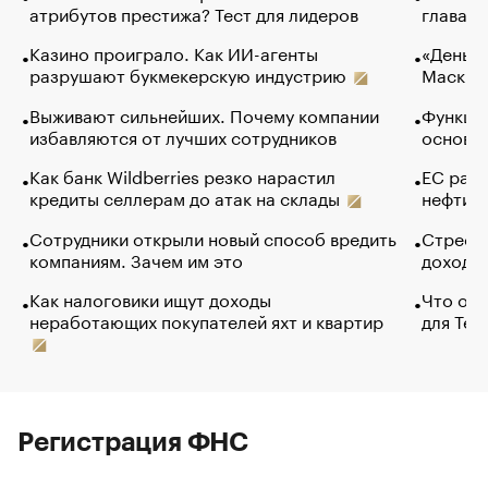
атрибутов престижа? Тест для лидеров
глава к
Казино проиграло. Как ИИ-агенты
«Деньги
разрушают букмекерскую индустрию
Маск в 
Выживают сильнейших. Почему компании
Функции
избавляются от лучших сотрудников
основ э
Как банк Wildberries резко нарастил
ЕС раз
кредиты селлерам до атак на склады
нефти —
Сотрудники открыли новый способ вредить
Стресс 
компаниям. Зачем им это
доходов
Как налоговики ищут доходы
Что обв
неработающих покупателей яхт и квартир
для Tel
Регистрация ФНС